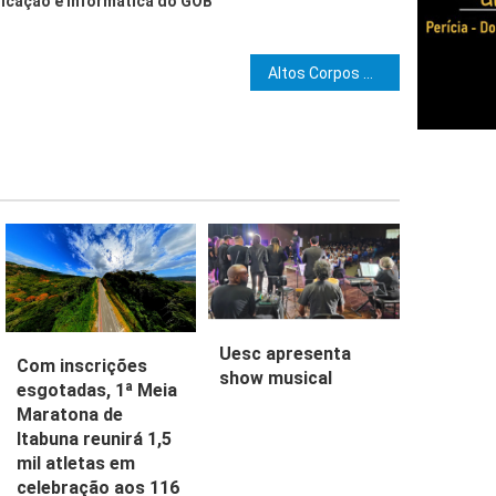
icação e Informática do GOB
e Post
Altos Corpos – Trabalho para Iniciação no Grau 32
Uesc apresenta
Com inscrições
show musical
esgotadas, 1ª Meia
Maratona de
Itabuna reunirá 1,5
mil atletas em
celebração aos 116