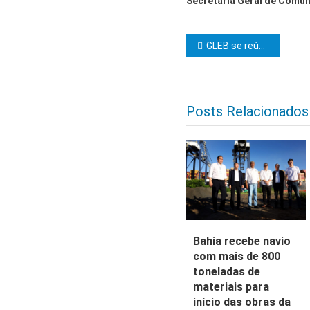
Secretaria Geral de Comun
Navegação d
GLEB se reúne com Soberano Grande Comendador para organizar Investidura ao Grau 33
Posts Relacionados
Bahia recebe navio
com mais de 800
toneladas de
materiais para
início das obras da