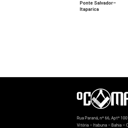
Ponte Salvador–
Itaparica
Rua Paraná, nº 66, Aptº 100
Vitória – Itabuna – Bahia 