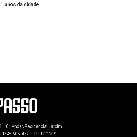
anos da cidade
1, 10º Andar, Residencial Jardim
– CEP 45.605-472 – TELEFONES: