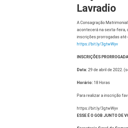
Lavradio
A Consagração Matrimonial 
acontecerá na sexta-feira, d
inscrições prorrogadas até o
https://bit.ly/3gtwWyv
INSCRIÇÕES PRORROGAD
Data:
29 de abril de 2022. (s
Horário:
18 Horas
Para realizar a inscrição favo
https://bit.ly/3gtwWyv
ESSE É O GOB JUNTO DE V