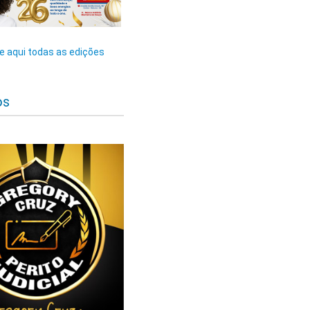
 aqui todas as edições
os