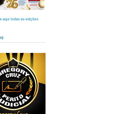
 aqui todas as edições
os