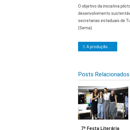
O objetivo da iniciativa pilot
desenvolvimento sustentável
secretarias estaduais de Tu
(Sema).
Navegação d
A produção da Agricultura Familiar da Bahia encanta o público da Bahia Farm Show 2025
Posts Relacionados
7ª Festa Literária