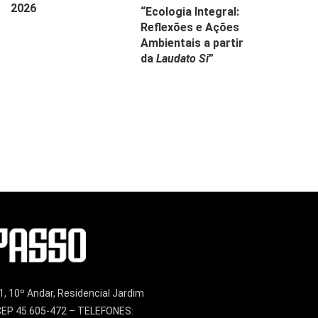
2026
“Ecologia Integral:
Reflexões e Ações
Ambientais a partir
da
Laudato Si
”
1, 10º Andar, Residencial Jardim
– CEP 45.605-472 – TELEFONES: