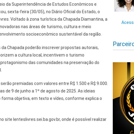
eio da Superintendência de Estudos Econômicos e
cou, sexta-feira (30/05), no Diário Oficial do Estado, o
ivres. Voltado à zona turística da Chapada Diamantina, a
Acesse
s inovadoras nas áreas de turismo, cultura e meio
envolvimento socioeconômico sustentável da região.
Parceir
 da Chapada poderão inscrever propostas autorais,
orizem a cultura local, incentivem o turismo
o protagonismo das comunidades na preservação do
.
serão premiadas com valores entre R$ 1.500 e R$ 9.000.
as de 9 de junho a 1º de agosto de 2025. As ideias
forma objetiva, em texto e vídeo, conforme explica o
o site lenteslivres.sei.ba.gov.br, onde é possível realizar