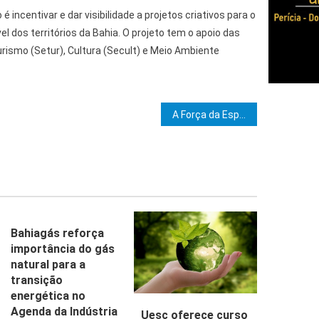
o é incentivar e dar visibilidade a projetos criativos para o
 dos territórios da Bahia. O projeto tem o apoio das
rismo (Setur), Cultura (Secult) e Meio Ambiente
e Post
A Força da Esperança
Bahiagás reforça
importância do gás
natural para a
transição
energética no
Agenda da Indústria
Uesc oferece curso