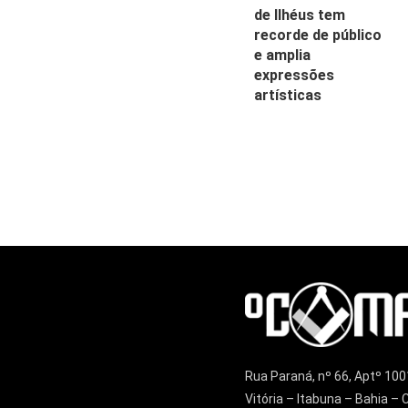
de Ilhéus tem
recorde de público
e amplia
expressões
artísticas
Rua Paraná, nº 66, Aptº 100
Vitória – Itabuna – Bahia 