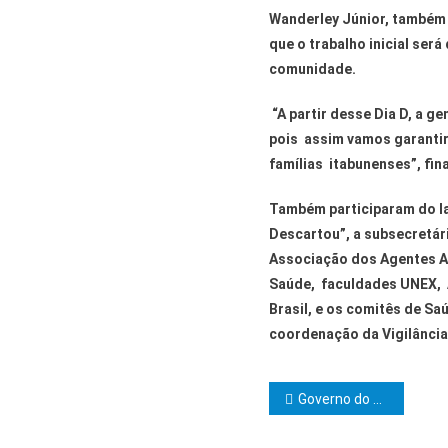
Wanderley Júnior, também 
que o trabalho inicial ser
comunidade.
“A partir desse Dia D, a 
pois assim vamos garantir
famílias itabunenses”, fina
Também participaram do l
Descartou”, a subsecretár
Associação dos Agentes Am
Saúde, faculdades UNEX,
Brasil, e os comitês de Sa
coordenação da Vigilância
Navegação d
Governo do Estado abre licitação para a segunda etapa da requalificação da Feira de São Joaquim