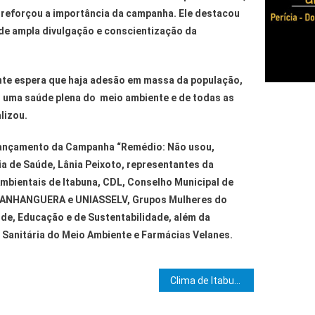
reforçou a importância da campanha. Ele destacou
á de ampla divulgação e conscientização da
gente espera que haja adesão em massa da população,
 uma saúde plena do meio ambiente e de todas as
lizou.
ançamento da Campanha “Remédio: Não usou,
ia de Saúde, Lânia Peixoto, representantes da
bientais de Itabuna, CDL, Conselho Municipal de
 ANHANGUERA e UNIASSELV, Grupos Mulheres do
úde, Educação e de Sustentabilidade, além da
 Sanitária do Meio Ambiente e Farmácias Velanes.
e Post
Clima de Itabuna iniciará MMes∴ MMaç∴ no grau 31