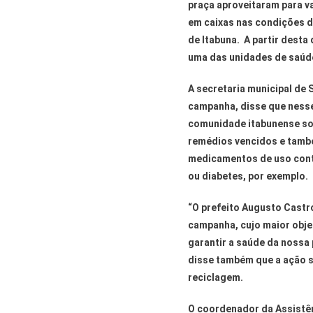
praça aproveitaram para v
em caixas nas condições de
de Itabuna. A partir desta
uma das unidades de saúde
A secretaria municipal de 
campanha, disse que nesse
comunidade itabunense sob
remédios vencidos e tam
medicamentos de uso contí
ou diabetes, por exemplo.
“O prefeito Augusto Castr
campanha, cujo maior obje
garantir a saúde da nossa 
disse também que a ação 
reciclagem.
O coordenador da Assistên