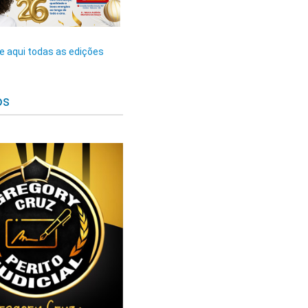
 aqui todas as edições
os