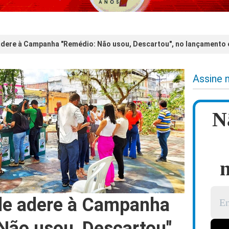
ere à Campanha "Remédio: Não usou, Descartou", no lançamento 
Assine 
N
n
e adere à Campanha
Não usou, Descartou",