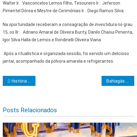
Walter Ir.·. Vasconcelos Lemos Filho, Tesoureiro Ir.·. Jeferson
Pimentel Dórea e Mestre de Cerimônias Ir.·. Diego Ramos Silva.
Na oportunidade receberam a consagração de investidura no grau
15, os IIr.·. Adriano Amaral de Oliveira Burity, Danilo Chaoui Pimenta,
Igor Silva Halla de Lemos e Rondinelli Oliveira Viana.
Após a ritualística e organizada sessão, foi servido um delicioso
jantar, acompanhado da pólvora amarela e refrigerantes.
Navegação de Post
História da Amalcarg e sua finalidade
Bahiagás participa do 16º Encontro de Revendedores de Combustíveis do Nordeste
Posts Relacionados