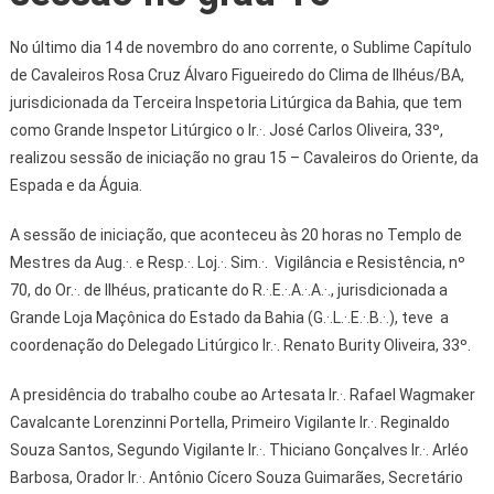
No último dia 14 de novembro do ano corrente, o Sublime Capítulo
de Cavaleiros Rosa Cruz Álvaro Figueiredo do Clima de Ilhéus/BA,
jurisdicionada da Terceira Inspetoria Litúrgica da Bahia, que tem
como Grande Inspetor Litúrgico o Ir.·. José Carlos Oliveira, 33º,
realizou sessão de iniciação no grau 15 – Cavaleiros do Oriente, da
Espada e da Águia.
A sessão de iniciação, que aconteceu às 20 horas no Templo de
Mestres da Aug.·. e Resp.·. Loj.·. Sim.·. Vigilância e Resistência, nº
70, do Or.·. de Ilhéus, praticante do R.·.E.·.A.·.A.·., jurisdicionada a
Grande Loja Maçônica do Estado da Bahia (G.·.L.·.E.·.B.·.), teve a
coordenação do Delegado Litúrgico Ir.·. Renato Burity Oliveira, 33º.
A presidência do trabalho coube ao Artesata Ir.·. Rafael Wagmaker
Cavalcante Lorenzinni Portella, Primeiro Vigilante Ir.·. Reginaldo
Souza Santos, Segundo Vigilante Ir.·. Thiciano Gonçalves Ir.·. Arléo
Barbosa, Orador Ir.·. Antônio Cícero Souza Guimarães, Secretário