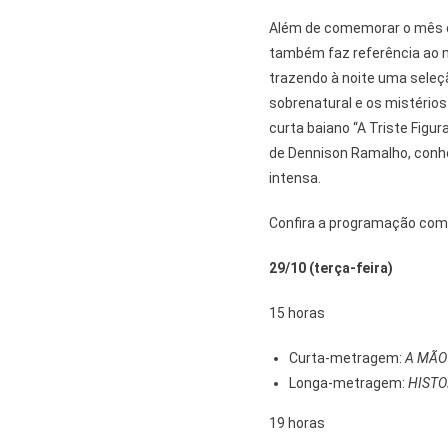
Além de comemorar o mês d
também faz referência ao 
trazendo à noite uma seleçã
sobrenatural e os mistérios
curta baiano “A Triste Figur
de Dennison Ramalho, conhe
intensa.
Confira a programação comp
29/10 (terça-feira)
15 horas
Curta-metragem:
A MÃO
Longa-metragem:
HISTO
19 horas