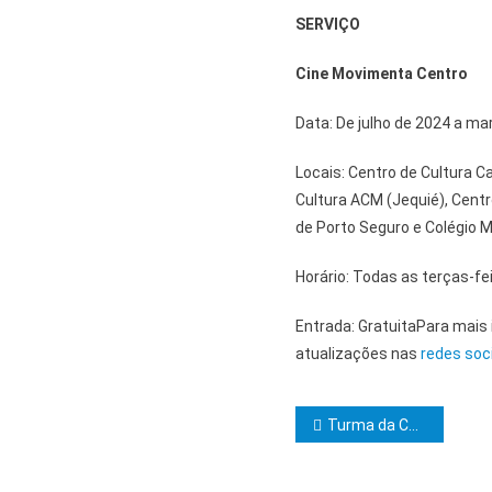
SERVIÇO
Cine Movimenta Centro
Data: De julho de 2024 a ma
Locais: Centro de Cultura C
Cultura ACM (Jequié), Centro
de Porto Seguro e Colégio 
Horário: Todas as terças-fe
Entrada: GratuitaPara mais
atualizações nas
redes soc
Navegação d
Turma da Caminhada fez trilha até o Sítio Recanto das Águas e plantou árvores