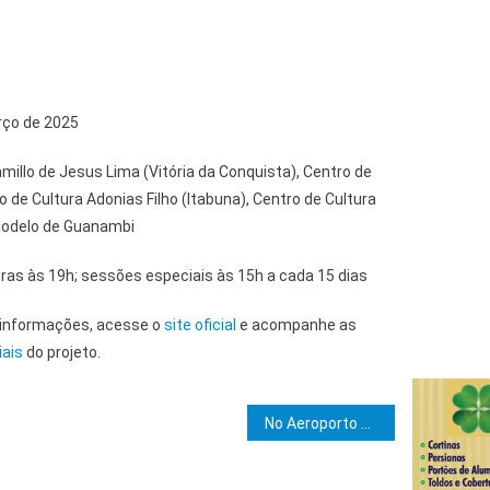
rço de 2025
amillo de Jesus Lima (Vitória da Conquista), Centro de
 de Cultura Adonias Filho (Itabuna), Centro de Cultura
Modelo de Guanambi
iras às 19h; sessões especiais às 15h a cada 15 dias
 informações, acesse o
site oficial
e acompanhe as
iais
do projeto.
e Post
No Aeroporto de Salvador, governador recepciona funcionários da BYD em embarque para treinamento na China