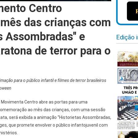
mento Centro
mês das crianças com
as Assombradas" e
Edição 
ratona de terror para o
ção para o público infantil e filmes de terror brasileiros
loween
ne Movimenta Centro abre as portas para uma
comemoração ao mês das crianças, com uma sessão
 data, será exibida a animação “Historietas Assombradas,
rges, que promete envolver o público infantojuvenil com
istérios.