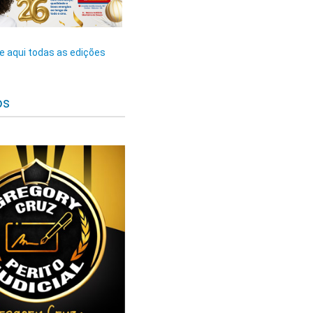
 aqui todas as edições
os