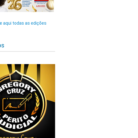
 aqui todas as edições
os