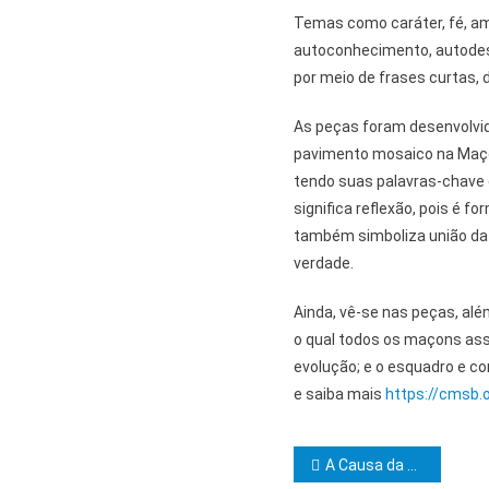
Temas como caráter, fé, am
autoconhecimento, autodese
por meio de frases curtas, d
As peças foram desenvolvid
pavimento mosaico na Maçon
tendo suas palavras-chave
significa reflexão, pois é 
também simboliza união da 
verdade.
Ainda, vê-se nas peças, al
o qual todos os maçons as
evolução; e o esquadro e co
e saiba mais
https://cmsb.o
Navegação d
A Causa da Maçonaria Universitária Volta a Tomar Força no Webmeeting Promovido pela Loja “Acadêmica Jair Assis Ribeiro”