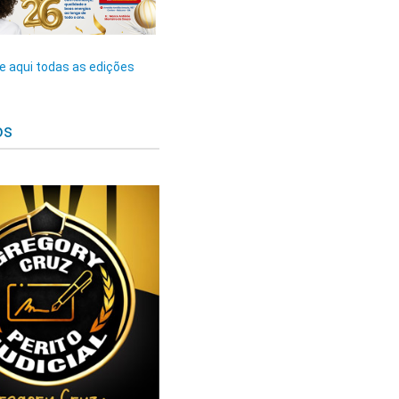
 aqui todas as edições
os