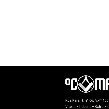
Rua Paraná, nº 66, Aptº 100
Vitória – Itabuna – Bahia 