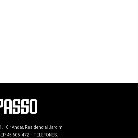
1, 10º Andar, Residencial Jardim
– CEP 45.605-472 – TELEFONES: