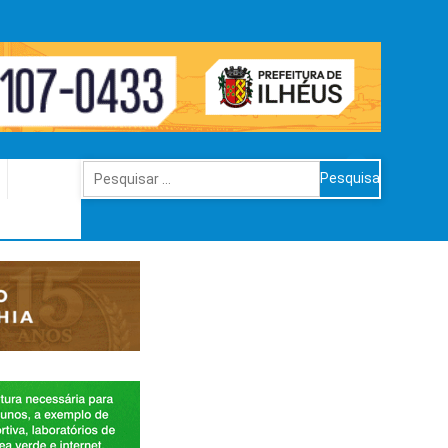
Pesquisar
por: