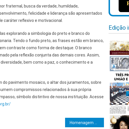
or fraternal, busca da verdade, humildade,
nvolvimento, felicidade e liderança são apresentados
e caráter reflexivo e motivacional.
Edição 
as explorando a simbologia do preto e branco do
aria. Tendo o fundo preto, as frases estão em branco,
 em contraste como forma de destaque. O branco
formado pela reflexão conjunta das demais cores. Assim,
diversidade, bem como a paz, o conhecimento e a
ém do pavimento mosaico, o altar dos juramentos, sobre
sumem compromissos relacionados à sua própria
mpasso, símbolo distintivo de nossa instituição. Acesse
rg.br/
e Post
Homenagem marca os 40 anos da Loja Deus, União e Trabalho Livramentense