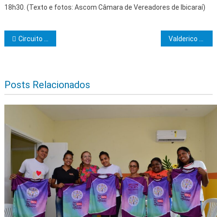
18h30. (Texto e fotos: Ascom Câmara de Vereadores de Ibicaraí)
Navegação de Post
Circuito da Geleia em Itacaré acontece nesta quinta (5) com oportunidades para produtores, gastronomia e turismo
Valderico Junior anuncia primeiros nomes para o secretariado
Posts Relacionados