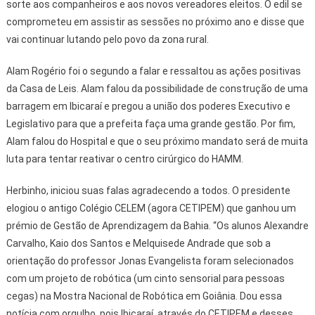
sorte aos companheiros e aos novos vereadores eleitos. O edil se
comprometeu em assistir as sessões no próximo ano e disse que
vai continuar lutando pelo povo da zona rural.
Alam Rogério foi o segundo a falar e ressaltou as ações positivas
da Casa de Leis. Alam falou da possibilidade de construção de uma
barragem em Ibicaraí e pregou a união dos poderes Executivo e
Legislativo para que a prefeita faça uma grande gestão. Por fim,
Alam falou do Hospital e que o seu próximo mandato será de muita
luta para tentar reativar o centro cirúrgico do HAMM.
Herbinho, iniciou suas falas agradecendo a todos. O presidente
elogiou o antigo Colégio CELEM (agora CETIPEM) que ganhou um
prémio de Gestão de Aprendizagem da Bahia. “Os alunos Alexandre
Carvalho, Kaio dos Santos e Melquisede Andrade que sob a
orientação do professor Jonas Evangelista foram selecionados
com um projeto de robótica (um cinto sensorial para pessoas
cegas) na Mostra Nacional de Robótica em Goiânia. Dou essa
notícia com orgulho, pois Ibicaraí, através do CETIPEM e desses