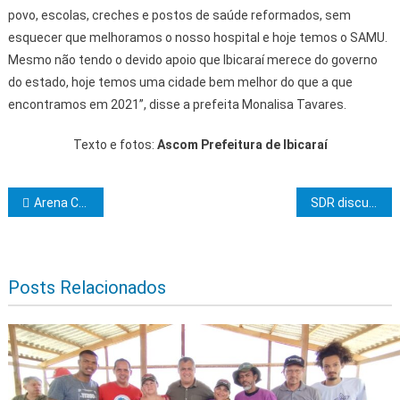
povo, escolas, creches e postos de saúde reformados, sem
esquecer que melhoramos o nosso hospital e hoje temos o SAMU.
Mesmo não tendo o devido apoio que Ibicaraí merece do governo
do estado, hoje temos uma cidade bem melhor do que a que
encontramos em 2021”, disse a prefeita Monalisa Tavares.
Texto e fotos:
Ascom Prefeitura de Ibicaraí
Navegação de Post
Arena Cajueiro, em Feira de Santana, tem o primeiro jogo do Campeonato Baiano 2024 transmitido pela TVE
SDR discute reforço das ações de mitigação da seca
Posts Relacionados