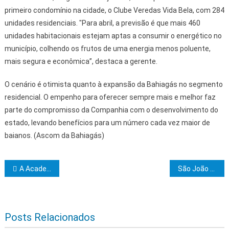
primeiro condomínio na cidade, o Clube Veredas Vida Bela, com 284
unidades residenciais. "Para abril, a previsão é que mais 460
unidades habitacionais estejam aptas a consumir o energético no
município, colhendo os frutos de uma energia menos poluente,
mais segura e econômica”, destaca a gerente.
O cenário é otimista quanto à expansão da Bahiagás no segmento
residencial. O empenho para oferecer sempre mais e melhor faz
parte do compromisso da Companhia com o desenvolvimento do
estado, levando benefícios para um número cada vez maior de
baianos. (Ascom da Bahiagás)
Navegação de Post
A Academia de Letras Jurídicas do Sul da Bahia elege novos acadêmicos
São João da Bahia é divulgado na mais importante feira de turismo da América Latina
Posts Relacionados