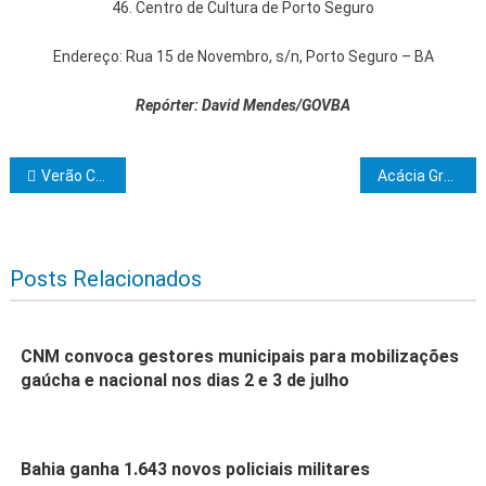
46. Centro de Cultura de Porto Seguro
Endereço: Rua 15 de Novembro, s/n, Porto Seguro – BA
Repórter: David Mendes/GOVBA
Navegação de Post
Verão Costa a Costa Ilhéus l Shows gratuitos acontecem neste sábado (2); confira programação
Acácia Grapiúna realizará Boi no Rolete
Posts Relacionados
CNM convoca gestores municipais para mobilizações
gaúcha e nacional nos dias 2 e 3 de julho
Bahia ganha 1.643 novos policiais militares