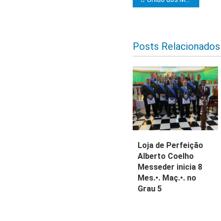
Navegação d
Posts Relacionados
Loja de Perfeição
Alberto Coelho
Messeder inicia 8
Mes.•. Maç.•. no
Grau 5