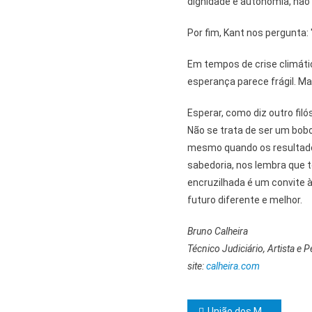
dignidade e autonomia, não 
Por fim, Kant nos pergunta:
Em tempos de crise climática
esperança parece frágil. Ma
Esperar, como diz outro filó
Não se trata de ser um bob
mesmo quando os resultados
sabedoria, nos lembra que 
encruzilhada é um convite à
futuro diferente e melhor.
Bruno Calheira
Técnico Judiciário, Artista e 
site:
calheira.com
União dos Municípios da Bahia e SENAI CIMATEC se unem para levar mais tecnologia a serviço dos municípios e SENAI CIMATEC se unem para levar mais tecnologia a serviço dos municípios