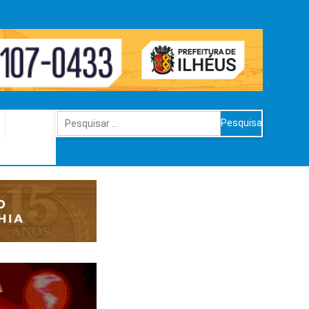
Pesquisar
por: