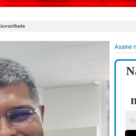
 Encruzilhada
Assine 
N
n