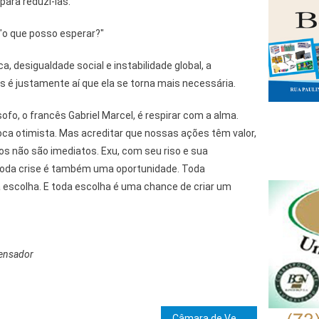
para reduzi-las.
 "o que posso esperar?"
, desigualdade social e instabilidade global, a
s é justamente aí que ela se torna mais necessária.
sofo, o francês Gabriel Marcel, é respirar com a alma.
oca otimista. Mas acreditar que nossas ações têm valor,
 não são imediatos. Exu, com seu riso e sua
toda crise é também uma oportunidade. Toda
 escolha. E toda escolha é uma chance de criar um
Pensador
Câmara de Vereadores de Ibicaraí realiza 16ª sessão ordinária de 2025