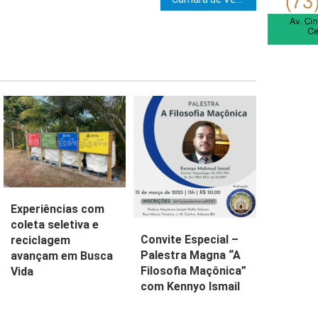
e Post
Experiências com
coleta seletiva e
Convite Especial –
reciclagem
Palestra Magna “A
avançam em Busca
Filosofia Maçônica”
Vida
com Kennyo Ismail