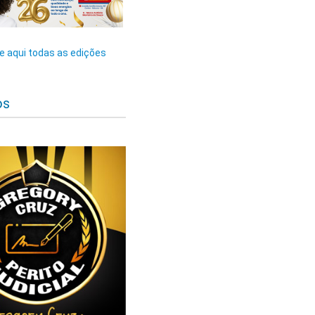
 aqui todas as edições
os