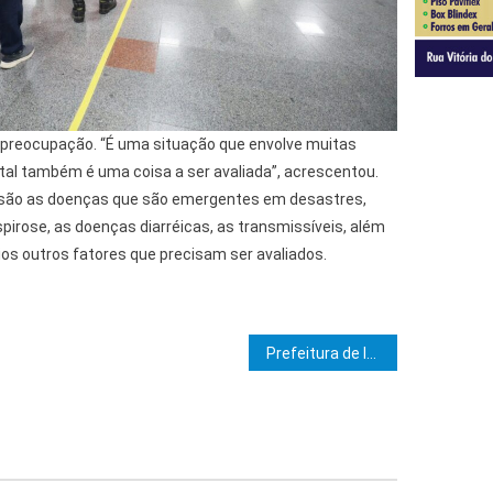
 preocupação. “É uma situação que envolve muitas
tal também é uma coisa a ser avaliada”, acrescentou.
são as doenças que são emergentes em desastres,
pirose, as doenças diarréicas, as transmissíveis, além
rios outros fatores que precisam ser avaliados.
e Post
Prefeitura de Ibicaraí realiza festa da 1º de Maio em homenagem ao feriado do Dia do Trabalhador