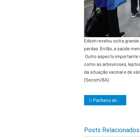
Edson revelou outra grande
perdas. Então, a saúde men
Outro aspecto importante 
como as arboviroses, leptos
da situação vacinal e de vá
(Secom/BA)
Navegação d
Pacheco anuncia sessão para debater dívidas dos municípios e desoneração
Posts Relacionados