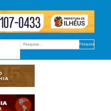
Pesquisar
por: