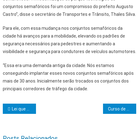
conjuntos semafóricos foi um compromisso do prefeito Augusto
Castro”, disse o secretário de Transportes e Trânsito, Thales Silva.
Para ele, com essa mudança nos conjuntos semafóricos da
cidade há avanços para a mobilidade, elevando os padrões de
segurança necessários para pedestres e aumentando a
visibilidade e segurança para condutores de veículos automotores.
“Essa era uma demanda antiga da cidade. Nós estamos
conseguindo implantar esses novos conjuntos semafóricos após
mais de 30 anos. Inicialmente serão trocados os conjuntos dos
principais corredores de tráfego da cidade.
Navegação de Post
Lei que veda contratação de condenados por racismo é sancionada pelo governador
Curso de Administração da Uesc obtém nota máxima no Enade
Posts Relacionados