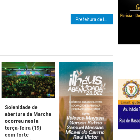
e Post
Prefeitura de Ibicaraí realiza 8ª Conferência Municipal da Assistência Social
Solenidade de
abertura da Marcha
ocorreu nesta
terça-feira (19)
com forte