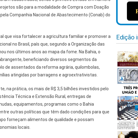
 projetos são para a modalidade de Compra com Doação
s pela Companhia Nacional de Abastecimento (Conab) do
Edição 
al que visa fortalecer a agricultura familiar e promover a
cional no Brasil, país que, segundo a Organização das
nou nos últimos anos ao mapa da fome. Na Bahia, o
brangente, beneficiando diversos segmentos da
mplo de assentados da reforma agrária, quilombolas,
lias atingidas por barragens e agroextrativistas.
e, na prática, os mais de R$ 3,5 bilhões investidos pelo
tência Técnica e Extensão Rural, entregas de
, mudas, equipamentos, programas como o Bahia
entre outras políticas que têm dado condições para que
po forneçam alimentos de qualidade e possam
onomias locais.