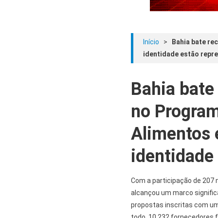
Início
>
Bahia bate re
identidade estão repr
Bahia bate
no Program
Alimentos e
identidade
Com a participação de 207 m
alcançou um marco signific
propostas inscritas com um
todo, 10.232 fornecedores