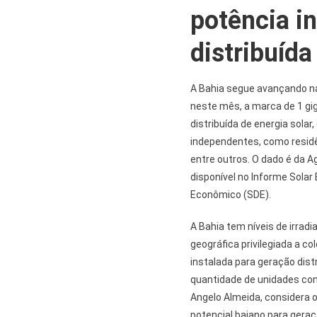
potência i
distribuída
A Bahia segue avançando na
neste mês, a marca de 1 gi
distribuída de energia sola
independentes, como residên
entre outros. O dado é da Ag
disponível no Informe Solar
Econômico (SDE).
A Bahia tem níveis de irradi
geográfica privilegiada a c
instalada para geração distr
quantidade de unidades con
Angelo Almeida, considera o
potencial baiano para geraç