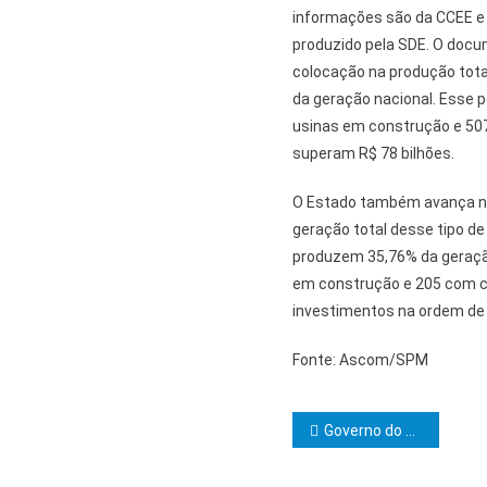
informações são da CCEE e 
produzido pela SDE. O doc
colocação na produção total
da geração nacional. Esse p
usinas em construção e 50
superam R$ 78 bilhões.
O Estado também avança na
geração total desse tipo de
produzem 35,76% da geração
em construção e 205 com co
investimentos na ordem de 
Fonte: Ascom/SPM
Navegação d
Governo do Estado entrega nova sede do Colégio da Polícia Militar no Lobato, em Salvador