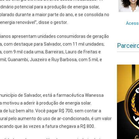
inário potencial para a produção de energia solar,
larado durante a maior parte do ano, e se consolida no
 energia renovável”, disse o gestor.
Acesse
aianos apresentam unidades consumidoras de geração
ica, com destaque para Salvador, com 11 mil unidades;
Parceir
, com 9 mil cada uma; Barreiras, Lauro de Freitas e
 mil; Guanambi, Juazeiro e Ruy Barbosa, com 5 mil, e
unicípio de Salvador, está a farmacêutica Wanessa
a motivou a aderir à produção de energia solar.
a de luz bem alto. Você pagar R$ 700, sem contar a
tural pelo aumento do uso de ar-condicionado, é um valor
acando que às vezes a fatura chegava a R$ 800.