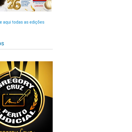
 aqui todas as edições
os