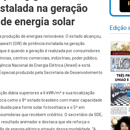
nstalada na geração
 de energia solar
Edição 
 produção de energias renováveis. O estado alcançou,
gawatt (GW) de potência instalada na geração
r, que é quando a geração é realizada por consumidores
cias, centros comerciais, indústrias, poder público,
ência Nacional de Energia Elétrica (Aneel) e está
 Especial produzido pela Secretaria de Desenvolvimento
ação diária superiores a 6 kWh/m² e sua localização
oloca como o 8º estado brasileiro com maior capacidade
ibuída para fonte solar fotovoltaica e o 5º em
sumidoras que recebem créditos. O secretário da SDE,
 resultado animador e destaca que ele reforça o
ão de energia elétrica através dessa modalidade. “A