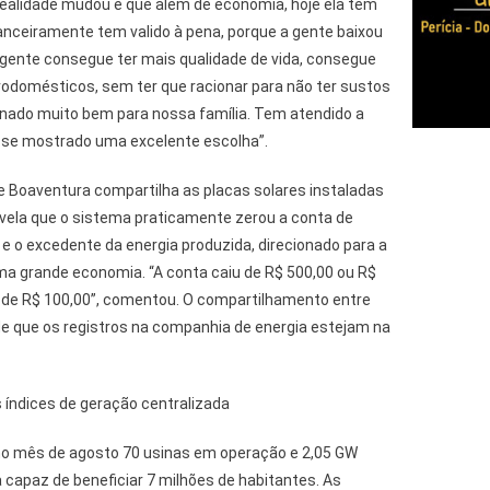
ealidade mudou e que além de economia, hoje ela tem
nanceiramente tem valido à pena, porque a gente baixou
 gente consegue ter mais qualidade de vida, consegue
rodomésticos, sem ter que racionar para não ter sustos
onado muito bem para nossa família. Tem atendido a
 se mostrado uma excelente escolha”.
le Boaventura compartilha as placas solares instaladas
evela que o sistema praticamente zerou a conta de
l e o excedente da energia produzida, direcionado para a
ma grande economia. “A conta caiu de R$ 500,00 ou R$
 de R$ 100,00”, comentou. O compartilhamento entre
de que os registros na companhia de energia estejam na
 índices de geração centralizada
o mês de agosto 70 usinas em operação e 2,05 GW
 capaz de beneficiar 7 milhões de habitantes. As