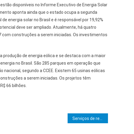
estão disponíveis no Informe Executivo de Energia Solar
umento aponta ainda que o estado ocupa a segunda
 de energia solar no Brasil e é responsável por 19,92%
otencial deve ser ampliado. Atualmente, há quatro
7 com construções a serem iniciadas. Os investimentos
 produção de energia eólica e se destaca com a maior
 energia no Brasil. São 285 parques em operação que
 nacional, segundo a CCEE. Existem 65 usinas eólicas
nstruções a serem iniciadas. Os projetos têm
R$ 66 bilhões.
e Post
Serviços de recapeamento asfáltico contemplam trecho que dá acesso ao Condomínio Sol e Mar