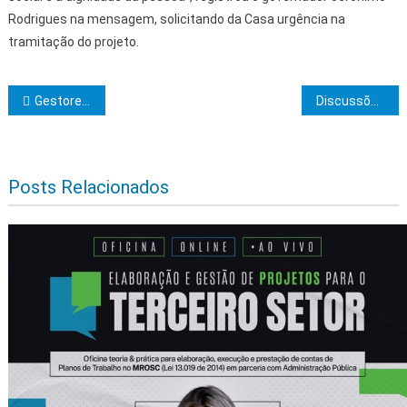
Rodrigues na mensagem, solicitando da Casa urgência na
tramitação do projeto.
Navegação de Post
Gestores baianos são capacitados sobre emendas especiais
Discussões do Plano Diretor de Ilhéus avançam com escuta ao setor de turismo
Posts Relacionados