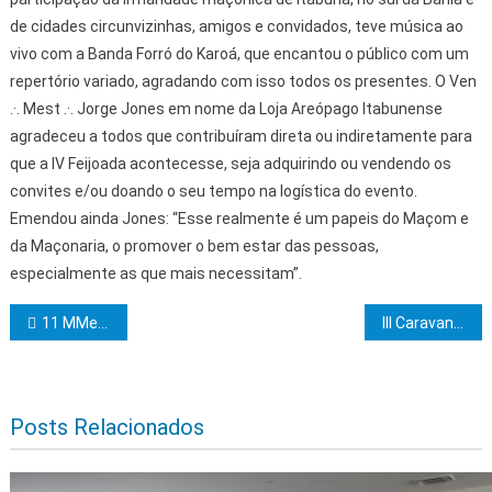
de cidades circunvizinhas, amigos e convidados, teve música ao
vivo com a Banda Forró do Karoá, que encantou o público com um
repertório variado, agradando com isso todos os presentes.
O Ven
.·. Mest .·. Jorge Jones em nome da Loja Areópago Itabunense
agradeceu a todos que contribuíram direta ou indiretamente para
que a IV Feijoada acontecesse, seja adquirindo ou vendendo os
convites e/ou doando o seu tempo na logística do evento.
Emendou ainda Jones: “Esse realmente é um papeis do Maçom e
da Maçonaria, o promover o bem estar das pessoas,
especialmente as que mais necessitam”.
Navegação de Post
11 MMest.·. MMaç.·. são Iniciados nos Graus 25, 26 e 27 no R.·.E.·.A.·.A.·. no Sul da Bahia
III Caravana da Fraternidade abre mês da criança
Posts Relacionados