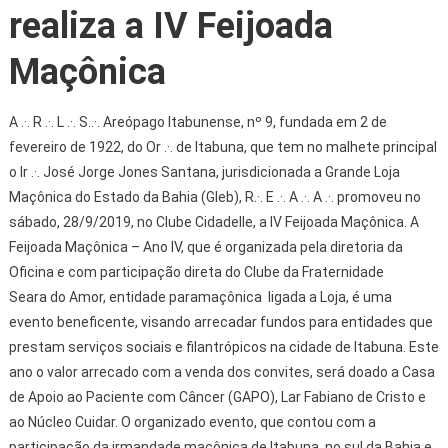
realiza a IV Feijoada
Maçônica
A .·. R .·. L .·. S..·. Areópago Itabunense, nº 9, fundada em 2 de
fevereiro de 1922, do Or .·. de Itabuna, que tem no malhete principal
o Ir .·. José Jorge Jones Santana, jurisdicionada a Grande Loja
Maçônica do Estado da Bahia (Gleb), R.·. E .·. A .·. A .·. promoveu no
sábado, 28/9/2019, no Clube Cidadelle, a IV Feijoada Maçônica.
A
Feijoada Maçônica – Ano IV, que é organizada pela diretoria da
Oficina e com participação direta do Clube da Fraternidade
Seara do Amor, entidade paramaçônica ligada a Loja, é uma
evento beneficente, visando arrecadar fundos para entidades que
prestam serviços sociais e filantrópicos na cidade de Itabuna. Este
ano o valor arrecado com a venda dos convites, será doado a Casa
de Apoio ao Paciente com Câncer (GAPO), Lar Fabiano de Cristo e
ao Núcleo Cuidar.
O organizado evento, que contou com a
participação da irmandade maçônica de Itabuna, no sul da Bahia e