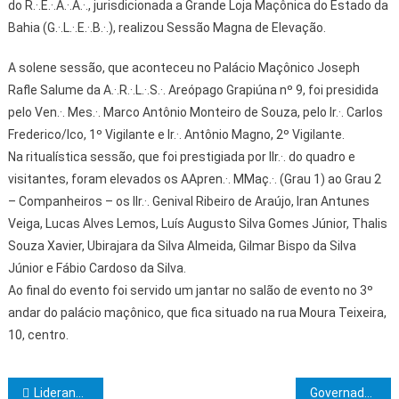
do R.·.E.·.A.·.A.·., jurisdicionada a Grande Loja Maçônica do Estado da
Bahia (G.·.L.·.E.·.B.·.), realizou Sessão Magna de Elevação.
A solene sessão, que aconteceu no Palácio Maçônico Joseph
Rafle Salume da A.·.R.·.L.·.S.·. Areópago Grapiúna nº 9, foi presidida
pelo Ven.·. Mes.·. Marco Antônio Monteiro de Souza, pelo Ir.·. Carlos
Frederico/Ico, 1º Vigilante e Ir.·. Antônio Magno, 2º Vigilante.
Na ritualística sessão, que foi prestigiada por IIr.·. do quadro e
visitantes, foram elevados os AApren.·. MMaç.·. (Grau 1) ao Grau 2
– Companheiros – os IIr.·. Genival Ribeiro de Araújo, Iran Antunes
Veiga, Lucas Alves Lemos, Luís Augusto Silva Gomes Júnior, Thalis
Souza Xavier, Ubirajara da Silva Almeida, Gilmar Bispo da Silva
Júnior e Fábio Cardoso da Silva.
Ao final do evento foi servido um jantar no salão de evento no 3º
andar do palácio maçônico, que fica situado na rua Moura Teixeira,
10, centro.
Navegação de Post
Lideranças estudantis da rede estadual apresentam propostas para a educação ao governador
Governador visita Hospital Estadual 2 de Julho; unidade, que já está em atendimento, passa por reforma de requalificação