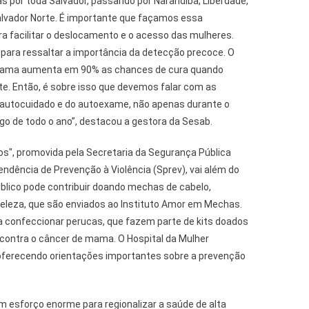
s por toda Salvador, passando por Narandiba, Liberdade,
alvador Norte. É importante que façamos essa
ara facilitar o deslocamento e o acesso das mulheres.
ara ressaltar a importância da detecção precoce. O
mama aumenta em 90% as chances de cura quando
. Então, é sobre isso que devemos falar com as
 autocuidado e do autoexame, não apenas durante o
go de todo o ano”, destacou a gestora da Sesab.
os", promovida pela Secretaria da Segurança Pública
endência de Prevenção à Violência (Sprev), vai além do
lico pode contribuir doando mechas de cabelo,
beleza, que são enviados ao Instituto Amor em Mechas.
 confeccionar perucas, que fazem parte de kits doados
ontra o câncer de mama. O Hospital da Mulher
oferecendo orientações importantes sobre a prevenção
m esforço enorme para regionalizar a saúde de alta