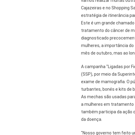
vamos realizar muitas outra
Cajazeiras e no Shopping S
estratégia de itinerância p
Este é um grande chamado p
tratamento do câncer de 
diagnosticado precocemente
mulheres, a importância do
mês de outubro, mas ao lon
A campanha "Ligadas por Fi
(SSP), por meio da Superint
exame de mamografia. O púb
turbantes, bonés e kits de 
As mechas são usadas para
a mulheres em tratamento c
também participa da ação 
da doença.
"Nosso governo tem feito u