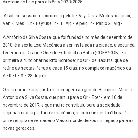
diretoria da Loja para o biênio 2023/2025.
A solene sessão foi comanda pelo Ir.•. Vily Costa Modesto Júnior,
Ven.•., Mes.•., Ir.•. Fayruse, Ir.•. 1º Vig.•. e pelo Ir.•. Pablo 2º Vig.•..
A Antônio da Silva Costa, que foi fundada no mês de dezembro de
2018, é a sexta Loja Maçônica a ser Instalada na cidade, a segunda
federada ao Grande Oriente Estadual da Bahia (GOEB/GOB) e a
primeira a funcionar no Rito Schröder no Or.•. de Itabuna, que se
reúne as sextas-feiras a cada 15 dias, no complexo maçônico da
A.•.R.•.L.•.S.•. 28 de julho.
O seu nome é uma justa homenagem ao grande Homem e Maçom,
Antônio da Silva Costa, que partiu para o Or.•. Eter.•. em 10 de
novembro de 2017, e que muito contribuiu para a sociedade
regional na vida profana e maçônica, sendo que nesta última, foi
um exemplo de verdadeiro Maçom, onde deixou um legado para as
novas gerações.