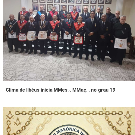
Clima de Ilhéus inicia MMes.·. MMaç.·. no grau 19