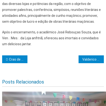
das diversas lojas e potências da região, com o objetivo de
promover palestras, conferência, simpósios, reuniões literárias e
atividades afins, principalmente de cunho maçônico; promover,
sem objetivo de lucro e edição de obras literárias maçônicas.
Após o encerramento, o acadêmico José Rebouças Souza, que é
Ven.·. Mes.·. da Loja anfitriã, ofereceu aos imortais e convidados
um delicioso jantar.
Navegação de Post
Cras de Ibicaraí em parceria com a Associação do Jacarandá entrega alimentos do PAB e PAA
Valderico Júnior e Wanessa Gedeon se reúnem com CDL para discutir demandas do comércio ilheense
Posts Relacionados