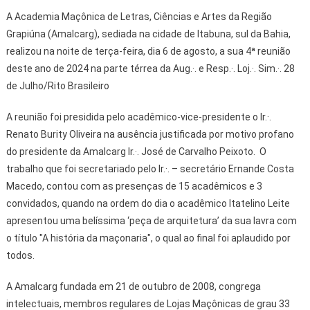
A Academia Maçônica de Letras, Ciências e Artes da Região
Grapiúna (Amalcarg), sediada na cidade de Itabuna, sul da Bahia,
realizou na noite de terça-feira, dia 6 de agosto, a sua 4ª reunião
deste ano de 2024 na parte térrea da Aug.·. e Resp.·. Loj.·. Sim.·. 28
de Julho/Rito Brasileiro
A reunião foi presidida pelo acadêmico-vice-presidente o Ir.·.
Renato Burity Oliveira na ausência justificada por motivo profano
do presidente da Amalcarg Ir.·. José de Carvalho Peixoto. O
trabalho que foi secretariado pelo Ir.·. – secretário Ernande Costa
Macedo, contou com as presenças de 15 acadêmicos e 3
convidados, quando na ordem do dia o acadêmico Itatelino Leite
apresentou uma belíssima ‘peça de arquitetura’ da sua lavra com
o título "A história da maçonaria", o qual ao final foi aplaudido por
todos.
A Amalcarg fundada em 21 de outubro de 2008, congrega
intelectuais, membros regulares de Lojas Maçônicas de grau 33