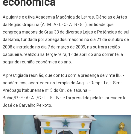
econômica
A pujante e ativa Academia Maçônica de Letras, Ciências e Artes
da Região Grapiúna (A.·.M.·.A.·.L.·.C.·.A.·.R.·.G.·.), entidade que
congrega maçons do Grau 33 de diversas Lojas e Potências do sul
da Bahia, fundada por abnegados maçons no dia 21 de outubro de
2008 e instalada no dia 7 de março de 2009, na outrora região
cacaueira, realizou na terça-feira, 1º de abril do ano corrente, a
segunda reunião econômica do ano.
A prestigiada reunião, que contou com a presença de vinte IIr.·. -
acadêmicos, aconteceu no templo da Aug.·. e Resp.·. Loj.·. Sim.·.
Areópago Itabunense nº 5 do Or.·. de Itabuna –
Bahia/R.·.E.·.A.·.A.·./G.·. L.·. E.·. B.·. e foi presidida pelo Ir.·.-presidente
José de Carvalho Peixoto.