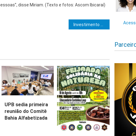
essoas”, disse Miriam. (Texto e fotos: Ascom Ibicaraí)
e Post
Acesse
Investimento em educação é destaque durante entregas no município de Queimadas
Parceir
UPB sedia primeira
reunião do Comitê
Bahia Alfabetizada