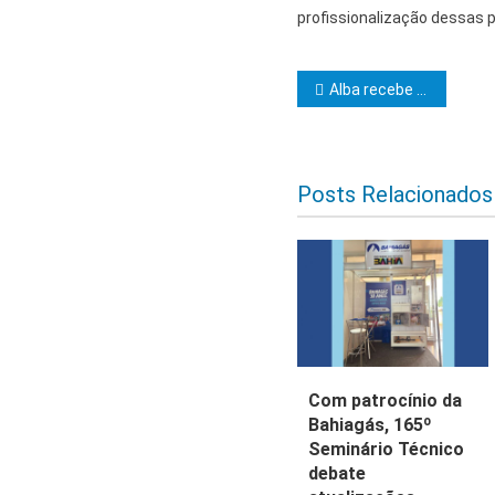
profissionalização dessas p
Navegação d
Alba recebe alunos da Adesg pelo programa A Escola e o Legislativo
Posts Relacionados
Com patrocínio da
Bahiagás, 165º
Seminário Técnico
debate