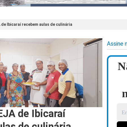
de Ibicaraí recebem aulas de culinária
Assine 
N
n
EJA de Ibicaraí
las de culinária