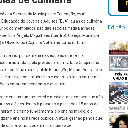
ravés da Secretaria Municipal de Educação, está
 Educação de Jovens e Adultos (EJA), aulas de culinária
Edição 
unos contemplados são das escolas Yêda Barradas
espertino, Ângelo Magalhães (centro), Colégio Municipal
el) e Olavo Bilac (Cajueiro Velho) no turno noturno.
o uma vez por semana nas escolas que têm a
do ministradas pelo professor contratado Crispiniano
m a secretária municipal de Educação, Miriam Andrade, o
ria é motivar os estudantes e incentivá-los a entrar no
és do empreendedorismo e culinária.
rece ensino fundamental e médio para pessoas que não
udos e é destinado à pessoas a partir dos 15 anos de
inaram o ensino fundamental e o ensino médio, e o
tizar o ensino na rede pública. A atual gestão pensa que,
 de culinária funcionam no processo de