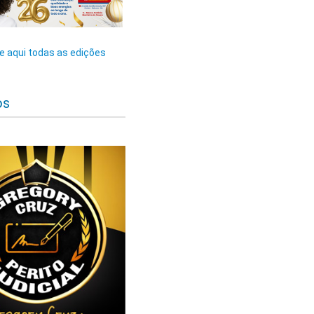
 aqui todas as edições
os