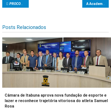
Navegação de Post
PROCON de Ilhéus orienta consumidores sobre ressarcimento de cobranças indevidas por bancos
A Academia de Letras Jurídicas do Sul da Bahia prestigia a posse da nova diretoria da Amalcarg
Posts Relacionados
Câmara de Itabuna aprova nova fundação de esporte e
lazer e reconhece trajetória vitoriosa do atleta Samuel
Rosa