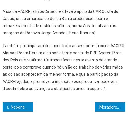
A ida da AACRRI à ExpoCatadores teve o apoio da CVR Costa do
Cacau, única empresa do Sul da Bahia credenciada para o
armazenamento de resíduos sólidos, numa área localizada às
margens da Rodovia Jorge Amado (Ilhéus-Itabuna).
Também participaram do encontro, o assessor técnico da AACRRI
Marcos Pedra Pereira e da assistente social da DPE Andréa Pires
dos Reis que reafirmou “a importância deste evento de grande
porte, pois comprova quando há união do trabalho de várias mãos
as coisas acontecem da melhor forma, e que a participação da
AACRRI ajudou a promover a inclusão socioprodutiva, puderam
discutir sobre os avanços e obstáculos ainda a superar”.
Navegação de Post
Neoenergia Coelba amplia efetivo em campo e alerta a população para a segurança no período de chuvas no Sul e Oeste da Bahia
Moradores de Jiquiriçá recebem moradias do programa Bahia, Minha casa e escola de tempo integral