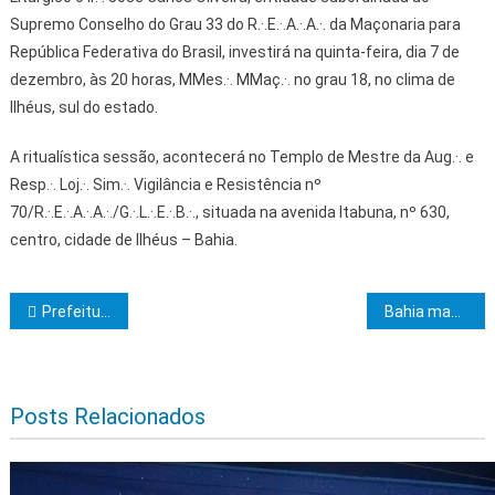
Supremo Conselho do Grau 33 do R.·.E.·.A.·.A.·. da Maçonaria para
República Federativa do Brasil, investirá na quinta-feira, dia 7 de
dezembro, às 20 horas, MMes.·. MMaç.·. no grau 18, no clima de
Ilhéus, sul do estado.
A ritualística sessão, acontecerá no Templo de Mestre da Aug.·. e
Resp.·. Loj.·. Sim.·. Vigilância e Resistência nº
70/R.·.E.·.A.·.A.·./G.·.L.·.E.·.B.·., situada na avenida Itabuna, nº 630,
centro, cidade de Ilhéus – Bahia.
Navegação de Post
Prefeitura começa a instalação de novos conjuntos semafóricos em Itabuna
Bahia mantém ritmo de investimentos e soma R$ 7,45 bilhões até novembro
Posts Relacionados