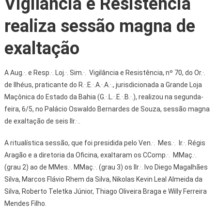
Vigilância e Resistência
realiza sessão magna de
exaltação
A Aug.·. e Resp.·. Loj.·. Sim.·. Vigilância e Resistência, nº 70, do Or.·.
de Ilhéus, praticante do R.·.E.·.A.·.A.·., jurisdicionada a Grande Loja
Maçônica do Estado da Bahia (G.·.L.·.E.·.B.·.), realizou na segunda-
feira, 6/5, no Palácio Oswaldo Bernardes de Souza, sessão magna
de exaltação de seis IIr.·..
A ritualística sessão, que foi presidida pelo Ven.·. Mes.·. Ir.·. Régis
Aragão e a diretoria da Oficina, exaltaram os CComp.·. MMaç.·.
(grau 2) ao de MMes.·. MMaç.·. (grau 3) os IIr.·. Ivo Diego Magalhães
Silva, Marcos Flávio Rhem da Silva, Nikolas Kevin Leal Almeida da
Silva, Roberto Teletka Júnior, Thiago Oliveira Braga e Willy Ferreira
Mendes Filho.