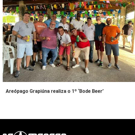
Areópago Grapiúna realiza o 1º ‘Bode Beer’