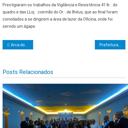
Prestigiaram os trabalhos da Vigilância e Resistência 41 IIr.·. do
quadro e das LLoj.·. coirmãs do Or.·. de Ilhéus, que ao final foram
convidados a se dirigirem a área de lazer da Oficina, onde foi
servido um ágape.
Navegação de Post
Arca dos Construtores de Maçons do Real Arco realiza cerimônia de adiantamento ao grau de mestre de marca
Prefeitura de Ibicaraí está recuperando a estrada vicinal de Jairo do Leite na região dos Miúdos
Posts Relacionados