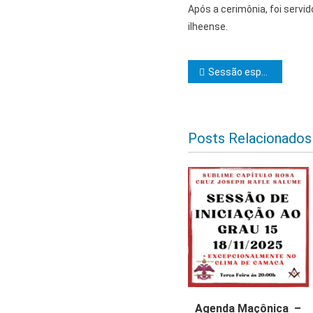
Após a cerimônia, foi servid
ilheense.
Navegação d
Sessão especial de consagração de garantes de amizade é realizada pela Obreiros da Regeneração
Posts Relacionados
Agenda Maçônica –