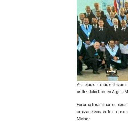
As Lojas coirmãs estavam r
os IIr.·. Júlio Romeo Argolo M
Foi uma linda e harmoniosa 
amizade existente entre os I
MMaç.·..