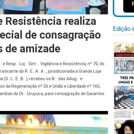
e Resistência realiza
Edição 
ecial de consagração
s de amizade
 e Resp.·. Loj.·. Sim.·. Vigilância e Resistência, nº 70, do
praticante do R.·.E.·.A.·.A.·., jurisdicionada a Grande Loja
·.L.·.E.·.B.·.), recebeu os IIr.·. das AAug.·. e
eiros da Regeneração nº 26 e União e Liberdade nº 165,
.·. B.·. , ambas do Or.·. Uruçuca, para consagração de Garantes