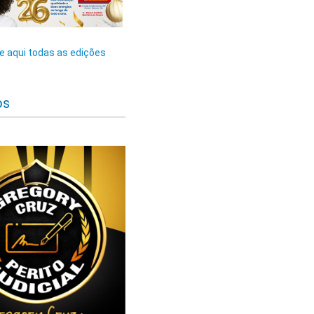
 aqui todas as edições
os