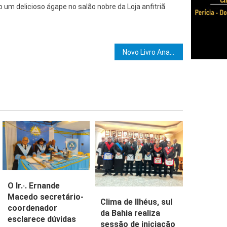
o um delicioso ágape no salão nobre da Loja anfitriã
e Post
Novo Livro Analisa as Mudanças nas Leis Trabalhistas
O Ir.·. Ernande
Macedo secretário-
Clima de Ilhéus, sul
coordenador
da Bahia realiza
esclarece dúvidas
sessão de iniciação