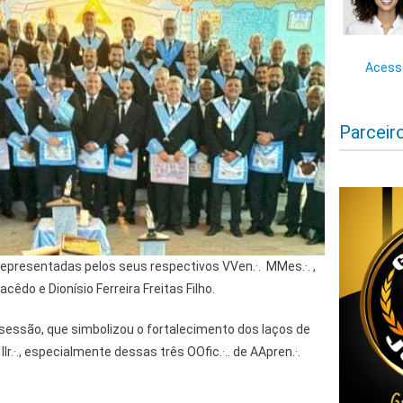
Acesse
Parceir
epresentadas pelos seus respectivos VVen.·. MMes.·. ,
acêdo e Dionísio Ferreira Freitas Filho.
sessão, que simbolizou o fortalecimento dos laços de
Ir.·., especialmente dessas três OOfic.·.. de AApren.·.