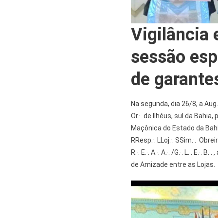
Vigilância 
sessão esp
de garante
Na segunda, dia 26/8, a Aug.·.
Or.·. de Ilhéus, sul da Bahia, 
Maçônica do Estado da Bahia (G.
RResp.·. LLoj.·. SSim.·. Obr
R.·. E.·. A.·. A.·. /G.·. L.·. E
de Amizade entre as Lojas.