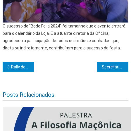
O sucesso do "Bode Folia 2024" foi tamanho que o evento entrará
para o calendário da Loja. E a atuante diretoria da Oficina,
agradeceu a participação de todos os irmãos e cunhadas que,
direta ou indiretamente, contribuíram para o sucesso da festa.
Navegação de Post
Rally dos Mares e Festival do Umbu movimentam quatro zonas turísticas da Bahia
Secretários dialogam com feirantes do São Caetano depois de manifestação em Itabuna
Posts Relacionados