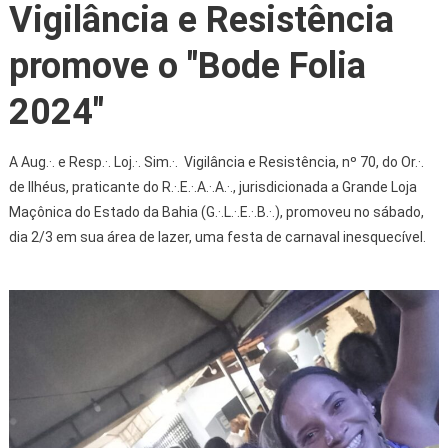
Vigilância e Resistência
promove o "Bode Folia
2024"
A Aug.·. e Resp.·. Loj.·. Sim.·. Vigilância e Resistência, nº 70, do Or.·.
de Ilhéus, praticante do R.·.E.·.A.·.A.·., jurisdicionada a Grande Loja
Maçônica do Estado da Bahia (G.·.L.·.E.·.B.·.), promoveu no sábado,
dia 2/3 em sua área de lazer, uma festa de carnaval inesquecível.