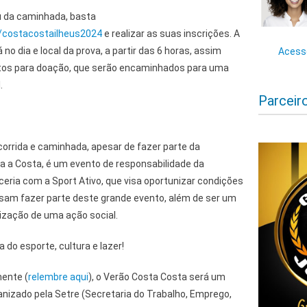
ou da caminhada, basta
/costacostailheus2024
e realizar as suas inscrições. A
no dia e local da prova, a partir das 6 horas, assim
Acesse
tos para doação, que serão encaminhados para uma
.
Parceir
corrida e caminhada, apesar de fazer parte da
 a Costa, é um evento de responsabilidade da
rceria com a Sport Ativo, que visa oportunizar condições
sam fazer parte deste grande evento, além de ser um
lização de uma ação social.
 do esporte, cultura e lazer!
ente (
relembre aqui
), o Verão Costa Costa será um
anizado pela Setre (Secretaria do Trabalho, Emprego,