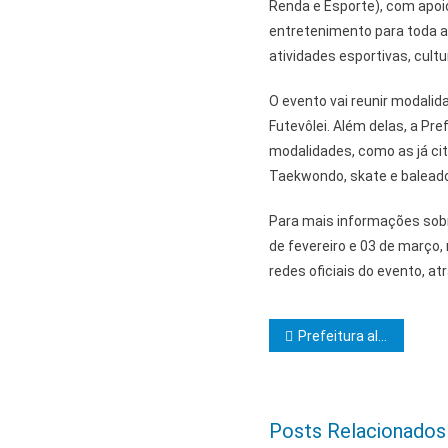
Renda e Esporte), com apoio
entretenimento para toda a
atividades esportivas, cultur
O evento vai reunir modalid
Futevôlei. Além delas, a Pr
modalidades, como as já ci
Taekwondo, skate e baleado,
Para mais informações sobr
de fevereiro e 03 de março
redes oficiais do evento, a
Navegação d
Prefeitura alerta microempreendedores para a Declaração Anual de Rendimento
Posts Relacionados