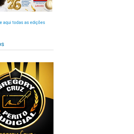
 aqui todas as edições
os