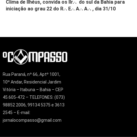
Clima de Ilhéus, convida os IIr.·. do sul da Bahia para
iniciação ao grau 22 do R.·. E.·. A.·. A.·. , dia 31/10
Rua Paraná, nº 66, Aptº 1001,
10º Andar, Residencial Jardim
Vitória – Itabuna – Bahia – CEP
45.605-472 – TELEFONES: (073)
98852 2006, 99134 5375 e 3613
2545 – E-mail:
jornalocompasso@gmail.com