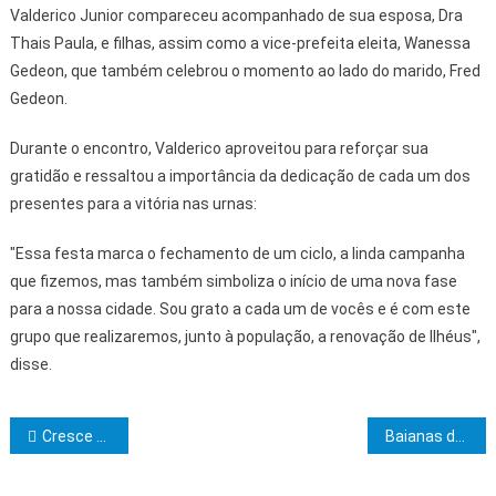
Valderico Junior compareceu acompanhado de sua esposa, Dra
Thais Paula, e filhas, assim como a vice-prefeita eleita, Wanessa
Gedeon, que também celebrou o momento ao lado do marido, Fred
Gedeon.
Durante o encontro, Valderico aproveitou para reforçar sua
gratidão e ressaltou a importância da dedicação de cada um dos
presentes para a vitória nas urnas:
"Essa festa marca o fechamento de um ciclo, a linda campanha
que fizemos, mas também simboliza o início de uma nova fase
para a nossa cidade. Sou grato a cada um de vocês e é com este
grupo que realizaremos, junto à população, a renovação de Ilhéus",
disse.
Navegação de Post
Cresce a demanda de estudantes estrangeiros para a Uesc
Baianas de acarajé e de receptivo recebem certificado de capacitação do Governo do Estado