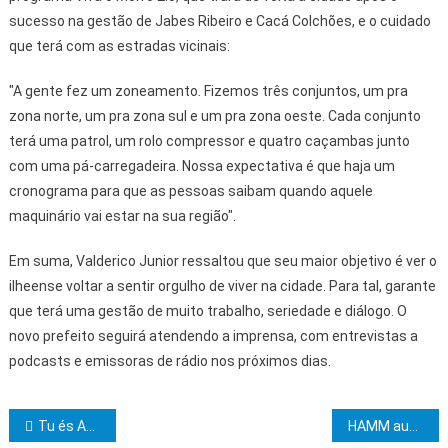
sucesso na gestão de Jabes Ribeiro e Cacá Colchões, e o cuidado
que terá com as estradas vicinais:
"A gente fez um zoneamento. Fizemos três conjuntos, um pra
zona norte, um pra zona sul e um pra zona oeste. Cada conjunto
terá uma patrol, um rolo compressor e quatro caçambas junto
com uma pá-carregadeira. Nossa expectativa é que haja um
cronograma para que as pessoas saibam quando aquele
maquinário vai estar na sua região".
Em suma, Valderico Junior ressaltou que seu maior objetivo é ver o
ilheense voltar a sentir orgulho de viver na cidade. Para tal, garante
que terá uma gestão de muito trabalho, seriedade e diálogo. O
novo prefeito seguirá atendendo a imprensa, com entrevistas a
podcasts e emissoras de rádio nos próximos dias.
Navegação de Post
Tu és André
HAMM aumentou números de atendimentos e oferta de serviços em Ibicaraí no último semestre