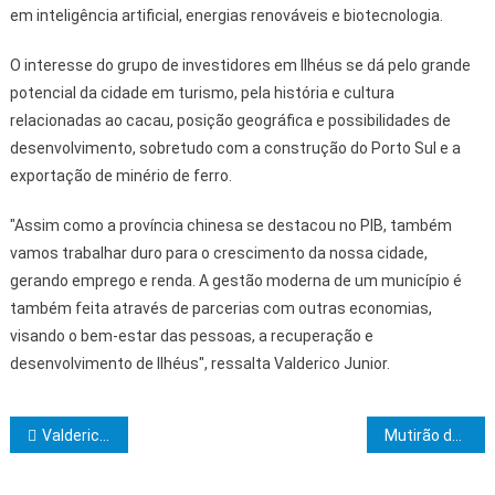
em inteligência artificial, energias renováveis e biotecnologia.
O interesse do grupo de investidores em Ilhéus se dá pelo grande
potencial da cidade em turismo, pela história e cultura
relacionadas ao cacau, posição geográfica e possibilidades de
desenvolvimento, sobretudo com a construção do Porto Sul e a
exportação de minério de ferro.
"Assim como a província chinesa se destacou no PIB, também
vamos trabalhar duro para o crescimento da nossa cidade,
gerando emprego e renda. A gestão moderna de um município é
também feita através de parcerias com outras economias,
visando o bem-estar das pessoas, a recuperação e
desenvolvimento de Ilhéus", ressalta Valderico Junior.
Navegação de Post
Valderico Junior articula parceria com investidores chineses para o desenvolvimento de Ilhéus
Mutirão de atendimento leva serviços da Embasa para o bairro Malhado, em Ilhéus, nesta quinta-feira (31)