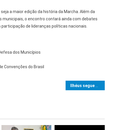
 seja a maior edição da história da Marcha. Além da
 municipais, o encontro contará ainda com debates
 participação de lideranças políticas nacionais.
 Defesa dos Municípios
 de Convenções do Brasil
e Post
Ilhéus segue com treinamento do Prontuário Eletrônico para profissionais da Atenção Primária