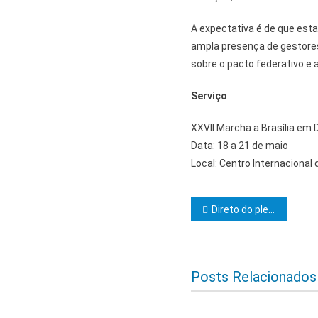
A expectativa é de que esta
ampla presença de gestores
sobre o pacto federativo e a
Serviço
XXVII Marcha a Brasília em
Data: 18 a 21 de maio
Local: Centro Internacional
Navegação d
Direto do plenário da Assembleia Legislativa da Bahia
Posts Relacionados