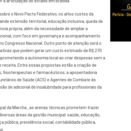
 a articulação do estado em Brasília.
sobre o Novo Pacto Federativo, os altos custos da
nde extensão territorial, educação inclusiva, queda de
ência própria, além da necessidade de ampliar a
titucional, com foco em governança e acompanhamento
o Congresso Nacional. Outro ponto de atenção será o
lativas que podem gerar um custo estimado de R$ 270
mprometendo a autonomia local ao criar despesas sem a
e receita. Entre essas propostas estão a criação de
s, fisioterapeutas e farmacêuticos; a aposentadoria
unitários de Saúde (ACS) e Agentes de Combate às
ão de adicional de insalubridade para profissionais da
pal da Marcha , as arenas técnicas prometem trazer
diversas áreas da gestão municipal: saúde, educação,
a pública, previdência social, contabilidade pública,
s.