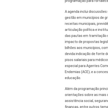
programação para fortalecer
A agenda inclui discussões 
gestão em municípios de gra
receitas municipais, previd
articulação política e ins
das pautas em tramitação n
impacto de propostas legis
bilhões aos municípios, co
devida indicação de fonte d
pisos salariais para médico
especial para Agentes Com
Endemias (ACE); e a concess
educação.
Além da programação princi
orientações sobre as mais 
assistência social, seguranç
finanças, entre outros tema