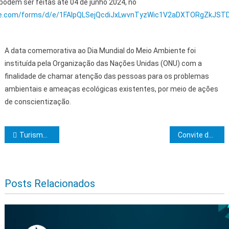
 podem ser feitas até 04 de junho 2024, no
gle.com/forms/d/e/1FAIpQLSejQcdiJxLwvnTyzWic1V2aDXTORgZkJS
A data comemorativa ao Dia Mundial do Meio Ambiente foi
instituída pela Organização das Nações Unidas (ONU) com a
finalidade de chamar atenção das pessoas para os problemas
ambientais e ameaças ecológicas existentes, por meio de ações
de conscientização.
Navegação de Post
Turismo baiano celebra terceiro voo semanal de Madri para Salvador
Convite dos Altos Corpos Clima de Itabuna – BA
Posts Relacionados