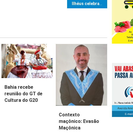
e Post
Ilhéus celebra o Dia de São Jorge e os 470 anos de sua Paróquia nesta quinta-feira (23)
Bahia recebe
reunião do GT de
Cultura do G20
Contexto
maçônico: Evasão
Maçônica