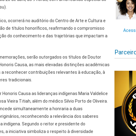
su).
ico, ocorrerá no auditório do Centro de Arte e Cultura e
o de títulos honoríficos, reafirmando o compromisso
Acesse
zação do conhecimento e das trajetórias que impactam a
Parceir
memorações, serão outorgados os títulos de Doutor
Honoris Causa, as mais elevadas distinções acadêmicas
s a reconhecer contribuições relevantes à educação, à
eres tradicionais.
r Honoris Causa as lideranças indígenas Maria Valdelice
 Vieira Titiah, além do médico Silvio Porto de Oliveira.
concede simultaneamente a honraria a duas
riginários, reconhecendo a relevância dos saberes
ca indígena. Segundo o reitor e presidente do
 a iniciativa simboliza o respeito à diversidade