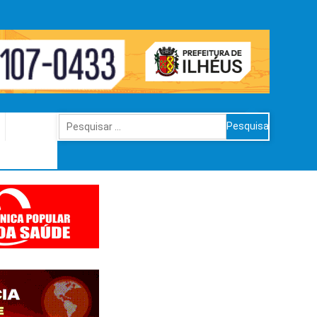
Pesquisar
por: