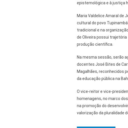
epistemológica e à justiça h
Maria Valdelice Amaral de J
cultural do povo Tupinambá.
tradicional e na organizaçã
de Oliveira possui trajetóri
produção científica.
Na mesma sessão, serão agr
docentes José Bites de Carv
Magalhães, reconhecidos por
da educação pública na Bah
O vice-reitor e vice-presid
homenagens, no marco dos 
na promoção do desenvolvime
valorização da pluralidade 