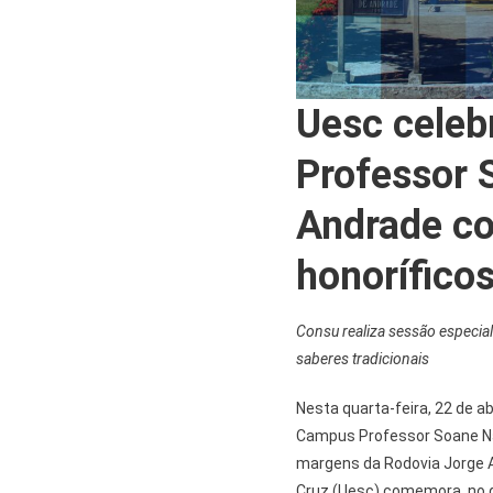
Uesc celeb
Professor 
Andrade co
honorífico
Consu realiza sessão especial
saberes tradicionais
Nesta quarta-feira, 22 de a
Campus Professor Soane Naz
margens da Rodovia Jorge A
Cruz (Uesc) comemora, no di