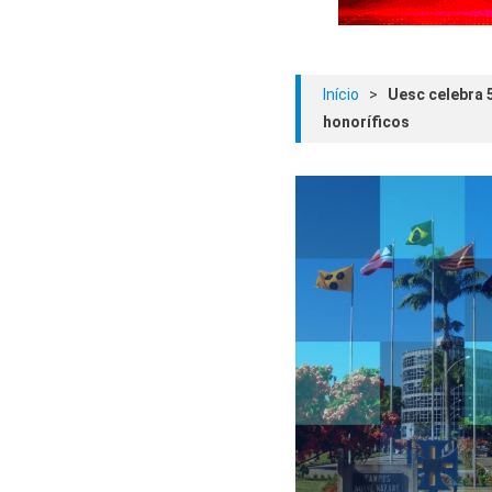
Início
>
Uesc celebra 
honoríficos