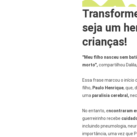
Transforme
seja um he
crianças!
''Meu filho nasceu sem ba
morto'',
compartilhou Dalila
Essa frase marcou o início 
filho,
Paulo Henrique
, que, 
uma
paralisia cerebral,
nec
No entanto, e
ncontraram e
guerreirinho recebe
cuidado
incluindo pneumologia, neur
importância, uma vez que Pa