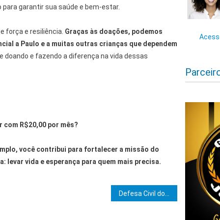
ara garantir sua saúde e bem-estar.
 força e resiliência.
Graças às doações, podemos
Acesse
ncial a Paulo e a muitas outras crianças que dependem
e doando e fazendo a diferença na vida dessas
Parceir
zer com R$20,00 por mês?
mplo, você contribui para fortalecer a missão do
a: levar vida e esperança para quem mais precisa.
e Post
Defesa Civil do Estado alerta para chuvas intensas na Região Metropolitana de Salvador, Sul e Centro Sul baiano