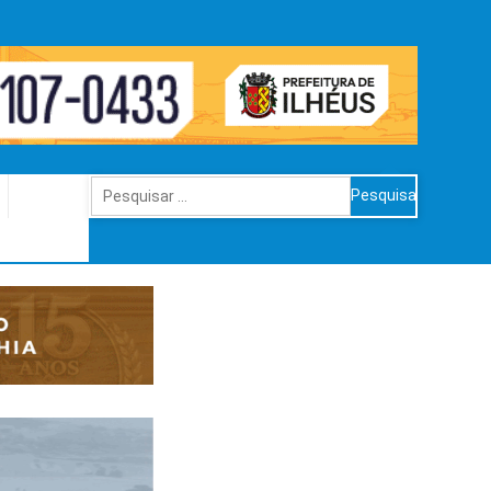
Pesquisar
por: