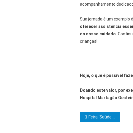
acompanhamento dedicado p
Sua jornada é um exemplo de
oferecer assistência esse
do nosso cuidado.
Continu
crianças!
Hoje, o que é possível fa
Doando este valor, por exe
Hospital Martagão Gesteir
Navegação d
Feira ‘Saúde Mais Perto’ chega em Ilhéus.