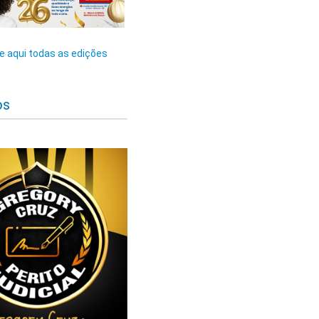
 aqui todas as edições
os