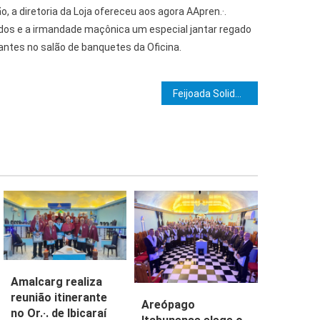
ão, a diretoria da Loja ofereceu aos agora AApren.·.
dados e a irmandade maçônica um especial jantar regado
rantes no salão de banquetes da Oficina.
e Post
Feijoada Solidária na Natureza
Amalcarg realiza
reunião itinerante
Areópago
no Or.·. de Ibicaraí