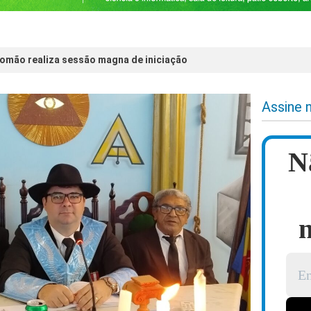
omão realiza sessão magna de iniciação
Assine 
N
n