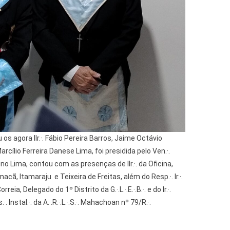
 os agora IIr.·. Fábio Pereira Barros, Jaime Octávio
ílio Ferreira Danese Lima, foi presidida pelo Ven.·.
gno Lima, contou com as presenças de IIr.·. da Oficina,
cã, Itamaraju e Teixeira de Freitas, além do Resp.·. Ir.·.
ia, Delegado do 1º Distrito da G.·.L.·.E.·.B.·. e do Ir.·.
Instal.·. da A.·.R.·.L.·.S.·. Mahachoan nº 79/R.·.