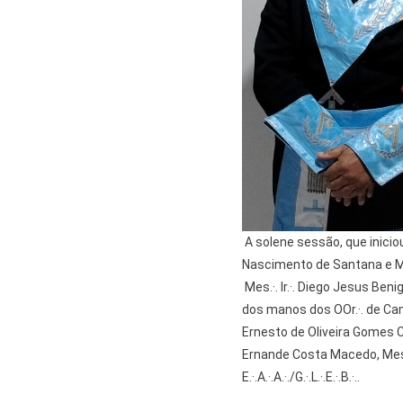
A solene sessão, que iniciou
Nascimento de Santana e Marc
Mes.·. Ir.·. Diego Jesus Beni
dos manos dos OOr.·. de Cama
Ernesto de Oliveira Gomes Corre
Ernande Costa Macedo, Mes.·. 
E.·.A.·.A.·./G.·.L.·.E.·.B.·..