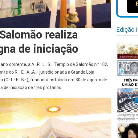
Edição 
Salomão realiza
na de iniciação
no corrente, a A.·.R.·.L.·.S.·. Templo de Salomão nº 102,
te do R.·. E.·.A.·.A.·., jurisdicionada a Grande Loja
(G.·.L.·.E.·.B.·.), fundada/instalada em 30 de agosto de
 de Iniciação de três profanos.