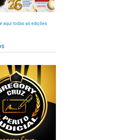
 aqui todas as edições
os