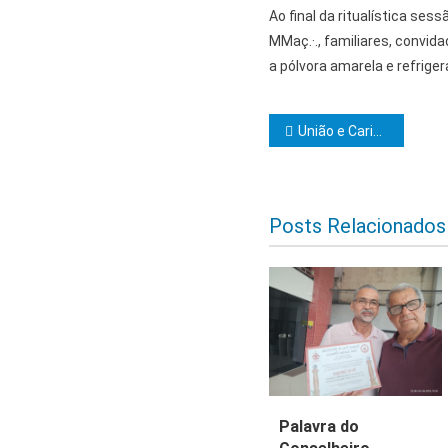
Ao final da ritualística sess
MMaç.·., familiares, convi
a pólvora amarela e refrige
Navegação d
União e Caridade convida os IIr.·. do sul da Bahia para uma sessão econômica
Posts Relacionados
Palavra do