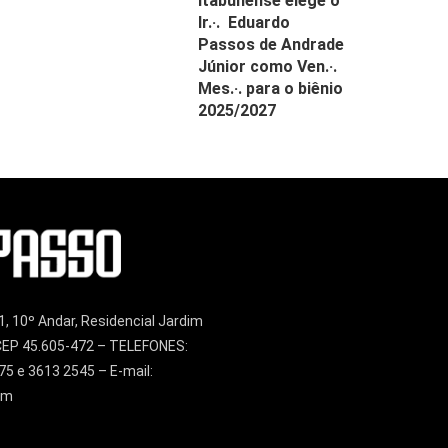
Itabunense elege o
Ir.·. Eduardo
Passos de Andrade
Júnior como Ven.·.
Mes.·. para o biênio
2025/2027
1, 10º Andar, Residencial Jardim
– CEP 45.605-472 – TELEFONES:
75 e 3613 2545 – E-mail:
om