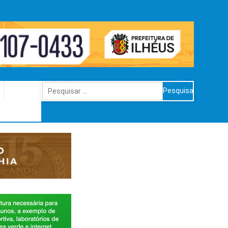
Pesquisar
por: