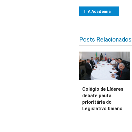
Navegação d
A Academia de Letras Jurídicas do Sul da Bahia prestigia a posse da nova diretoria da Amalcarg
Posts Relacionados
Colégio de Líderes
debate pauta
prioritária do
Legislativo baiano