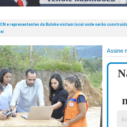
CN e representantes da Buloke visitam local onde serão construíd
aí
Assine 
N
n