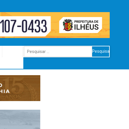
Pesquisar
por: