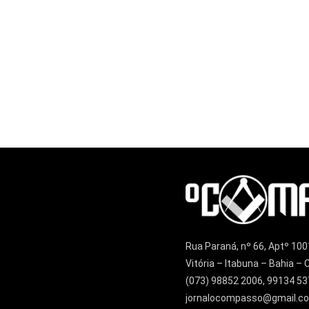
Rua Paraná, nº 66, Aptº 100
Vitória – Itabuna – Bahia 
(073) 98852 2006, 99134 53
jornalocompasso@gmail.c