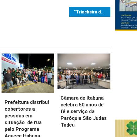
e Post
“Trincheira da Liberdade” e “Equívocos e Fragilidades da Reforma Tributária do Consumo”: dois livros em prol da cidadania
Câmara de Itabuna
Prefeitura distribui
celebra 50 anos de
cobertores a
fé e serviço da
pessoas em
Paróquia São Judas
situação de rua
Tadeu
pelo Programa
Aquece Itabuna