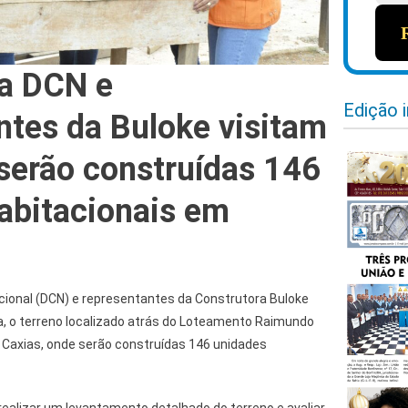
a DCN e
Edição 
ntes da Buloke visitam
 serão construídas 146
abitacionais em
acional (DCN) e representantes da Construtora Buloke
a, o terreno localizado atrás do Loteamento Raimundo
e Caxias, onde serão construídas 146 unidades
 realizar um levantamento detalhado do terreno e avaliar