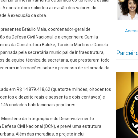
 A construtora solicitou a revisão dos valores do
ade à execução da obra.
 presentes Bráulio Maia, coordenador-geral de
Acesse
o da Defesa Civil Nacional, e a engenheira Camila
ros da Construtora Buloke, Tarcísio Martins e Daniela
Parceir
panhada pela secretária municipal de Infraestrutura,
s da equipe técnica da secretaria, que prestaram todo
rneceram informações sobre o processo de retomada da
ado em R$ 14.879.418,62 (quatorze milhões, oitocentos
ocentos e dezoito reais e sessenta e dois centavos) e
146 unidades habitacionais populares.
 Ministério da Integração e do Desenvolvimento
a Defesa Civil Nacional (DCN), e prevê uma estrutura
urbana. Além das moradias, o projeto inclui