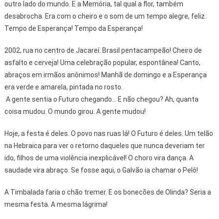
outro lado do mundo. E a Memória, tal qual a flor, também
desabrocha. Era com o cheiro e o som de um tempo alegre, feliz.
Tempo de Esperança! Tempo da Esperança!
2002, rua no centro de Jacareí. Brasil pentacampeão! Cheiro de
asfalto e cerveja! Uma celebração popular, espontânea! Canto,
abraços em irmãos anônimos! Manhã de domingo e a Esperança
era verde e amarela, pintada no rosto.
A gente sentia o Futuro chegando... E não chegou? Ah, quanta
coisa mudou. O mundo girou. A gente mudou!
Hoje, a festa é deles. O povo nas ruas lá! O Futuro é deles. Um telão
na Hebraica para ver o retorno daqueles que nunca deveriam ter
ido, filhos de uma violência inexplicável! O choro vira dança. A
saudade vira abraço. Se fosse aqui, o Galvão ia chamar o Pelô!
A Timbalada faria o chão tremer. E os bonecões de Olinda? Seria a
mesma festa. A mesma lágrima!