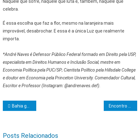
Naquele que sofre, naquele que luta e, também, naquele que
celebra.
É essa escolha que faz a flor, mesmo na laranjeira mais
improvável, desabrochar. E essa é a única Luz que realmente
importa.
*André Naves é Defensor Público Federal formado em Direito pela USP,
especialista em Direitos Humanos e Inclusão Social; mestre em
Economia Política pela PUC/SP; Cientista Político pela Hillsdale College
e doutor em Economia pela Princeton University. Comendador Cultural,
Escritor e Professor (Instagram: @andrenaves.def).
Navegação de Post
Bahia ganha reforço de mais de 3,7 mil voos nacionais no verão 2025/2026
Encontro Estratégico: Parceria que Transforma une UPB, FECBAHIA, FIEB e Governo do Estado em prol do fortalecimento dos municípios
Posts Relacionados