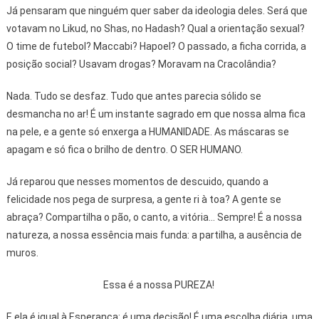
Já pensaram que ninguém quer saber da ideologia deles. Será que
votavam no Likud, no Shas, no Hadash? Qual a orientação sexual?
O time de futebol? Maccabi? Hapoel? O passado, a ficha corrida, a
posição social? Usavam drogas? Moravam na Cracolândia?
Nada. Tudo se desfaz. Tudo que antes parecia sólido se
desmancha no ar! É um instante sagrado em que nossa alma fica
na pele, e a gente só enxerga a HUMANIDADE. As máscaras se
apagam e só fica o brilho de dentro. O SER HUMANO.
Já reparou que nesses momentos de descuido, quando a
felicidade nos pega de surpresa, a gente ri à toa? A gente se
abraça? Compartilha o pão, o canto, a vitória... Sempre! É a nossa
natureza, a nossa essência mais funda: a partilha, a ausência de
muros.
Essa é a nossa PUREZA!
E ela é igual à Esperança: é uma decisão! É uma escolha diária, uma