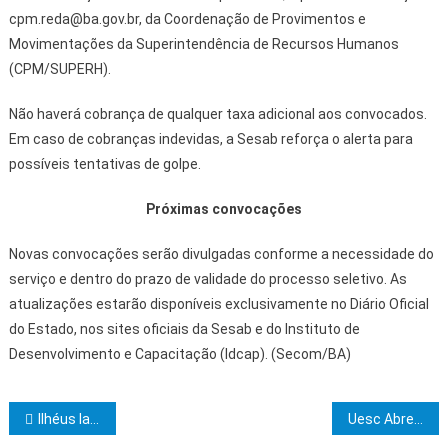
cpm.reda@ba.gov.br, da Coordenação de Provimentos e
Movimentações da Superintendência de Recursos Humanos
(CPM/SUPERH).
Não haverá cobrança de qualquer taxa adicional aos convocados.
Em caso de cobranças indevidas, a Sesab reforça o alerta para
possíveis tentativas de golpe.
Próximas convocações
Novas convocações serão divulgadas conforme a necessidade do
serviço e dentro do prazo de validade do processo seletivo. As
atualizações estarão disponíveis exclusivamente no Diário Oficial
do Estado, nos sites oficiais da Sesab e do Instituto de
Desenvolvimento e Capacitação (Idcap). (Secom/BA)
Navegação de Post
Ilhéus lança Semana de Inovação 2025 com evento no Teatro Municipal nesta quarta (28)
Uesc Abre Inscrições para o 11º Circuito das Profissões: Uma Janela para o Futuro Acadêmico