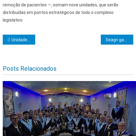
remoção de pacientes —, somam nove unidades, que serão
distribuídas em pontos estratégicos de todo o complexo
legislativo.
Navegação de Post
Unidades de saúde recebem serviços de roçagem e limpeza em Ilhéus
Seagri ganha sede requalificada e nova praça em homenagem aos servidores
Posts Relacionados