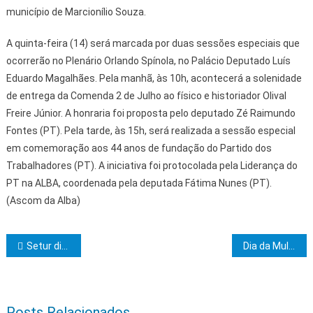
município de Marcionílio Souza.
A quinta-feira (14) será marcada por duas sessões especiais que
ocorrerão no Plenário Orlando Spínola, no Palácio Deputado Luís
Eduardo Magalhães. Pela manhã, às 10h, acontecerá a solenidade
de entrega da Comenda 2 de Julho ao físico e historiador Olival
Freire Júnior. A honraria foi proposta pelo deputado Zé Raimundo
Fontes (PT). Pela tarde, às 15h, será realizada a sessão especial
em comemoração aos 44 anos de fundação do Partido dos
Trabalhadores (PT). A iniciativa foi protocolada pela Liderança do
PT na ALBA, coordenada pela deputada Fátima Nunes (PT).
(Ascom da Alba)
Navegação de Post
Setur divulga Bahia Beer Festival – Alagoinhas no principal evento cervejeiro da América Latina
Dia da Mulher: UPB aponta expectativa de ampliar representatividade feminina nas prefeituras
Posts Relacionados