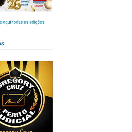
 aqui todas as edições
os