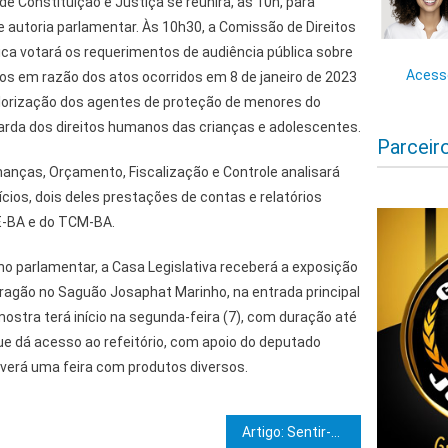
de Constituição e Justiça se reunirá, às 10h, para
de autoria parlamentar. Às 10h30, a Comissão de Direitos
a votará os requerimentos de audiência pública sobre
Acesse
os em razão dos atos ocorridos em 8 de janeiro de 2023
alorização dos agentes de proteção de menores do
arda dos direitos humanos das crianças e adolescentes.
Parceir
nanças, Orçamento, Fiscalização e Controle analisará
ofícios, dois deles prestações de contas e relatórios
E-BA e do TCM-BA.
o parlamentar, a Casa Legislativa receberá a exposição
Aragão no Saguão Josaphat Marinho, na entrada principal
ostra terá início na segunda-feira (7), com duração até
 que dá acesso ao refeitório, com apoio do deputado
haverá uma feira com produtos diversos.
e Post
Artigo: Sentir-se amado