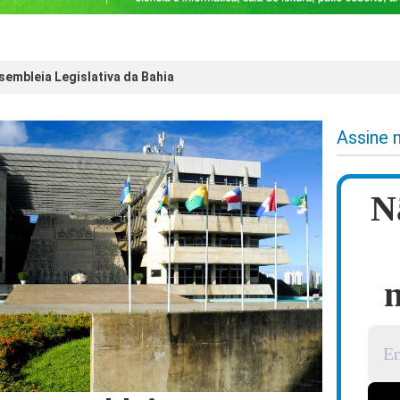
embleia Legislativa da Bahia
Assine 
N
n