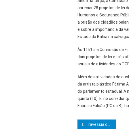
Ainda na terça, a Comissão 
apreciar 28 projetos de lei 
Humanos e Segurança Públic
a prisão dos cidadãos baian
e sobre a importância da v
Estado da Bahia na salvagu
Às 11h15, a Comissão de Fi
dois projetos de lei e três 
anuais de atividades do TC
Além das atividades de cunh
da artista plástica Fátima 
do parlamento estadual. A m
quinta (10). E, no corredor
Fabrício Falcão (PC do B), 
Navegação d
Travessia de catamarã vai impulsionar turismo na Ilha de Itaparica