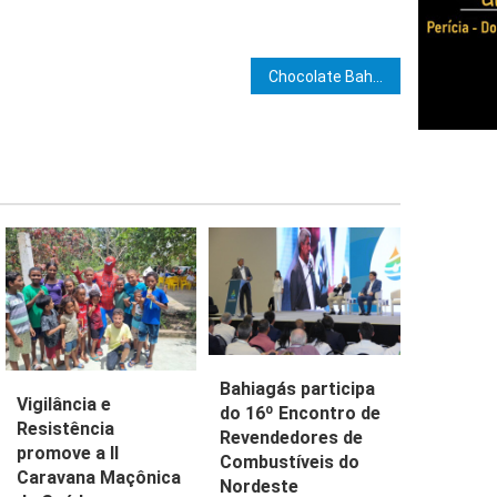
e Post
Chocolate Bahia Cacau encanta Chocolat Festival em Ilhéus
Bahiagás participa
Vigilância e
do 16º Encontro de
Resistência
Revendedores de
promove a II
Combustíveis do
Caravana Maçônica
Nordeste