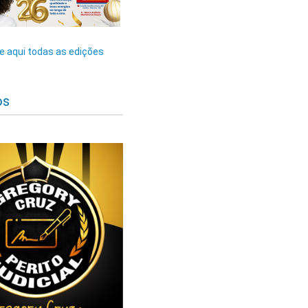
 aqui todas as edições
os