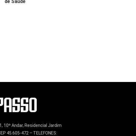
de Saúde
1, 10º Andar, Residencial Jardim
– CEP 45.605-472 – TELEFONES: