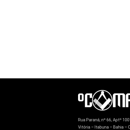
Rua Paraná, nº 66, Aptº 100
Vitória – Itabuna – Bahia 