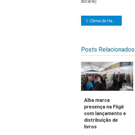
Ibicaraí)
Navegação d
Clima de Itabuna realiza sessão de iniciação ao grau 22
Posts Relacionados
Alba marca
presença na Fligê
com lançamento e
distribuição de
livros