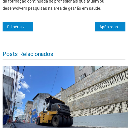
da formação continuada de profissionais que atuam ou
desenvolvem pesquisas na área de gestão em saúde.
Navegação de Post
Ilhéus vai iniciar vacinação contra o VSR para gestantes a partir da 28ª semana
Após reabertura do Museu do Recôncavo, Setur-BA faz capacitação para qualificar atendimento em restaurantes de Caboto
Posts Relacionados