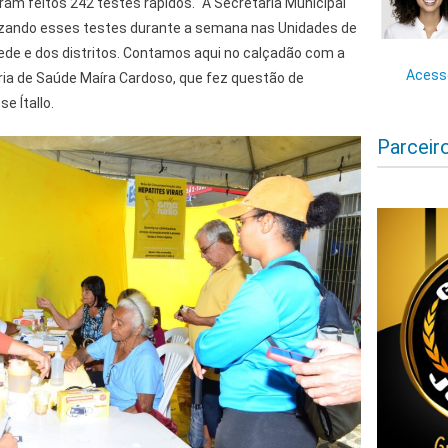
ram feitos 242 testes rápidos. “A Secretaria Municipal
lizando esses testes durante a semana nas Unidades de
ede e dos distritos. Contamos aqui no calçadão com a
Acesse
ia de Saúde Maíra Cardoso, que fez questão de
e Ítallo.
Parceir