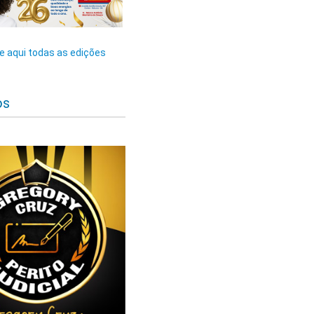
 aqui todas as edições
os