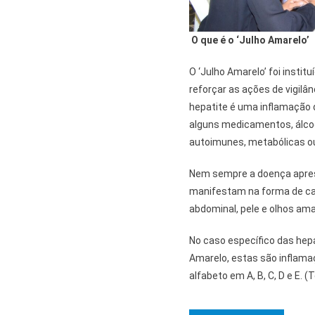
O que é o ‘Julho Amarelo’
O ‘Julho Amarelo’ foi institu
reforçar as ações de vigilân
hepatite é uma inflamação d
alguns medicamentos, álco
autoimunes, metabólicas ou
Nem sempre a doença apre
manifestam na forma de cans
abdominal, pele e olhos ama
No caso específico das hepa
Amarelo, estas são inflamaç
alfabeto em A, B, C, D e E. (