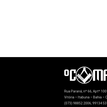
Rua Paraná, nº 66, Aptº 100
Vitória – Itabuna – Bahia 
(073) 98852 2006, 99134 53