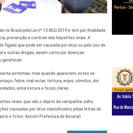
ído no Brasil pela Lei nº 13.802/2019 e tem por finalidade
cia, prevenção e controle das hepatites virais. A
o fígado que pode ser causada por vírus ou pelo uso de
ol e outras drogas, assim como por doenças
 genéticas.
senta sintomas, mas quando aparecem, estes se
aço, febre, mal-estar, tontura, enjoo, vômitos, dor
relados, urina escura e fezes claras.
tites virais, que são o objeto da campanha Julho
ões causadas por vírus classificados pelas letras do
Texto e fotos: Ascom Prefeitura de Ibicaraí)