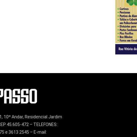
1, 10º Andar, Residencial Jardim
– CEP 45.605-472 – TELEFONES:
75 e 3613 2545 – E-mail: