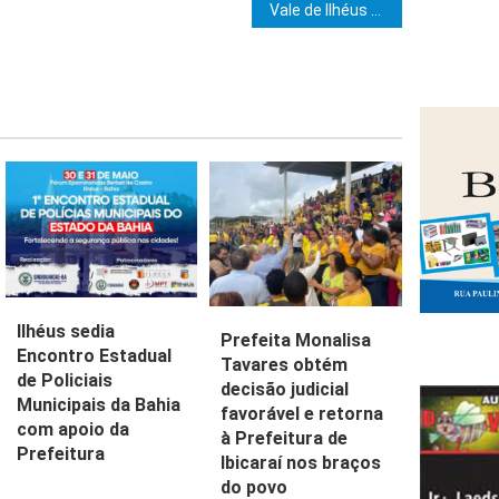
e Post
Vale de Ilhéus realiza sessão de iniciação aos graus 23 e 24
Ilhéus sedia
Prefeita Monalisa
Encontro Estadual
Tavares obtém
de Policiais
decisão judicial
Municipais da Bahia
favorável e retorna
com apoio da
à Prefeitura de
Prefeitura
Ibicaraí nos braços
do povo