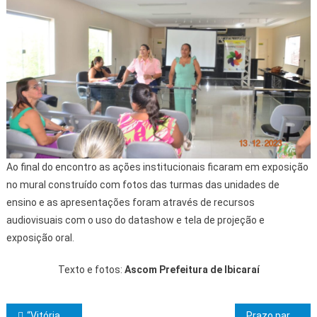
Ao final do encontro as ações institucionais ficaram em exposição
no mural construído com fotos das turmas das unidades de
ensino e as apresentações foram através de recursos
audiovisuais com o uso do datashow e tela de projeção e
exposição oral.
Texto e fotos:
Ascom Prefeitura de Ibicaraí
“Vitória histórica”, diz presidente da UPB sobre derrubada do veto da desoneração da folha para os municípios
Prazo para vacinação contra a febre aftosa vai até 31 de dezembro na Bahia