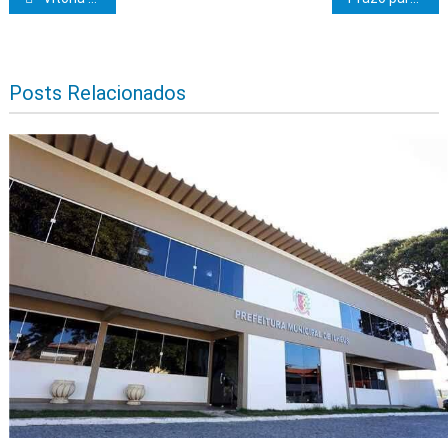
Navegação de Post
Posts Relacionados